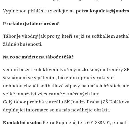
Vyplněnou přihlášku zasílejte na
petra.kopuleta@joudrs
Pro koho je tábor určen?
Tábor je vhodný jak pro ty, kteří se již se softballem setka
žádné zkušenosti.
Na co se můžete na táboře těšit?
vedení bezva kolektivem tvořeným zkušenými trenéry SK
seznámení se s pálením, házením i prací s rukavicí
nebudou chybět softballové zápasy na našich hřištích, ale
velké množství všestranně zaměřených her
Celý tábor probíhá v areálu SK Joudrs Praha (ZŠ Dolákova,
doplňující informace se na nás neváhejte obrátit.
Kontaktní osoba:
Petra Kopuletá, tel.: 601 338 901, e-mai