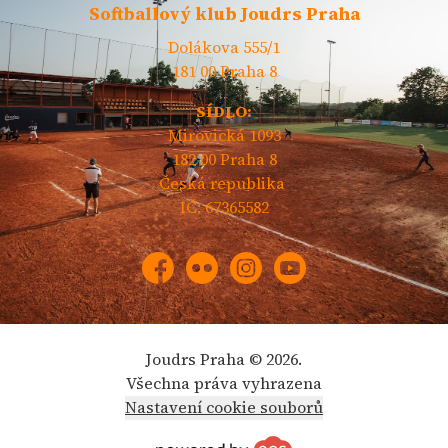
Softballový klub Joudrs Praha
Dolákova 555/1
181 00 Praha 8
SÍDLO:
Mirovická 1093
182 00 Praha 8
Česká republika
IČ: 67365582
Facebook
Flickr
Instagram
YouTube
Joudrs Praha © 2026.
Všechna práva vyhrazena
Nastavení cookie souborů