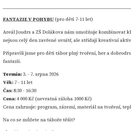
________________________________________________
FANTAZIE V POHYBU
(pro děti 7-11 let)
Areál Joudrs a ZŠ Dolákova nám umožňuje kombinovat kli
nejsou celý den zavřené uvnitř, ale střídají kreativní akt
Připravili jsme pro děti tábor plný tvoření, her a dobrod
fantazii.
Termín:
3. - 7. srpna 2026
Věk:
7 - 11 let
Čas:
8:30 - 16:30
Cena:
4 000 Kč (nevratná záloha 1000 Kč)
Cena zahrnuje: program, zázemí, materiál na tvoření, tepl
Na co se můžete na táboře těšit?