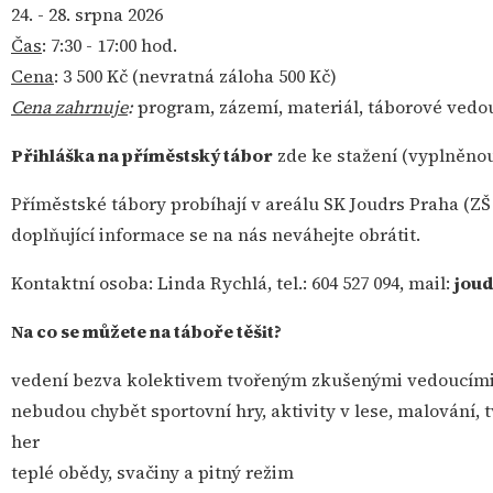
24. - 28. srpna 2026
Čas
: 7:30 - 17:00 hod.
Cena
: 3 500 Kč (nevratná záloha 500 Kč)
Cena zahrnuje
:
program, zázemí, materiál, táborové vedouc
Přihláška na příměstský tábor
zde ke stažení
(vyplněnou
Příměstské tábory probíhají v areálu SK Joudrs Praha (ZŠ 
doplňující informace se na nás neváhejte obrátit.
Kontaktní osoba: Linda Rychlá, tel.: 604 527 094, mail:
jou
Na co se můžete na táboře těšit?
vedení bezva kolektivem tvořeným zkušenými vedoucími 
nebudou chybět sportovní hry, aktivity v lese, malování
her
teplé obědy, svačiny a pitný režim