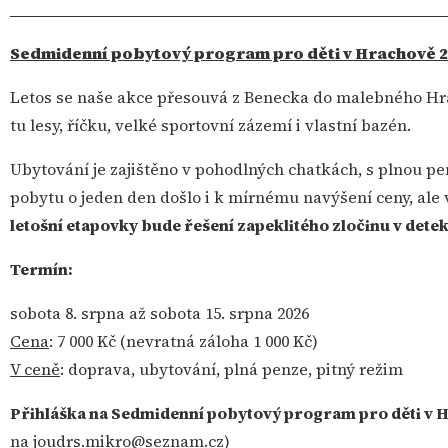
________________________________________________
Sedmidenní pobytový program pro děti v Hrachově 
Letos se naše akce přesouvá z Benecka do malebného Hrac
tu lesy, říčku, velké sportovní zázemí i vlastní bazén.
Ubytování je zajištěno v pohodlných chatkách, s plnou 
pobytu o jeden den došlo i k mírnému navýšení ceny, ale 
letošní etapovky bude řešení zapeklitého zločinu v dete
Termín:
sobota 8. srpna až sobota 15. srpna 2026
Cena
: 7 000 Kč (nevratná záloha 1 000 Kč)
V ceně
: doprava, ubytování, plná penze, pitný režim
Přihláška na Sedmidenní pobytový program pro děti v 
na joudrs.mikro@seznam.cz)