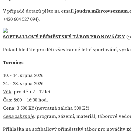
V případě dotazů pište na email
joudrs.mikro@seznam.
+420 604 527 094).
SOFTBALLOVÝ PŘÍMĚSTSKÝ TÁBOR PRO NOVÁČKY
(p
Pokud hledáte pro děti všestranné letní sportování, vyzk
Termíny:
10. - 14. srpna 2026
24. - 28. srpna 2026
Věk
: pro děti 7 - 12 let
Čas
: 8:00 – 16:00 hod.
Cena
: 3 500 Kč (nevratná záloha 500 Kč)
Cena zahrnuje
:
program, zázemí, materiál, táborové vedouc
Přihlaška na softballový příměstský tábor pro nováčky
zd