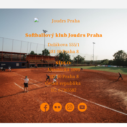
Softballový klub Joudrs Praha
Dolákova 555/1
181 00 Praha 8
SÍDLO:
Mirovická 1093
182 00 Praha 8
Česká republika
IČ: 67365582
Facebook
Flickr
Instagram
YouTube