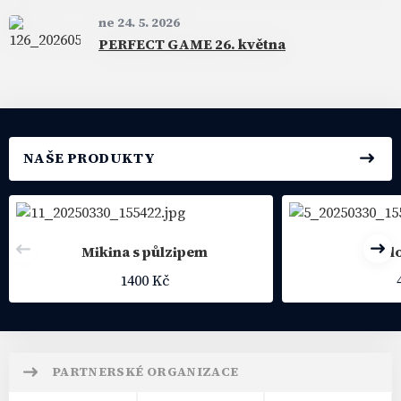
ne 24. 5. 2026
PERFECT GAME 26. května
NAŠE PRODUKTY
Mikina s půlzipem
Kl
Předchozí
Dal
1400 Kč
PARTNERSKÉ ORGANIZACE