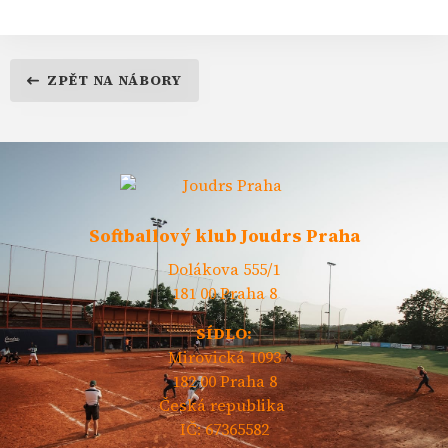
ZPĚT NA NÁBORY
Softballový klub Joudrs Praha
Dolákova 555/1
181 00 Praha 8
SÍDLO:
Mirovická 1093
182 00 Praha 8
Česká republika
IČ: 67365582