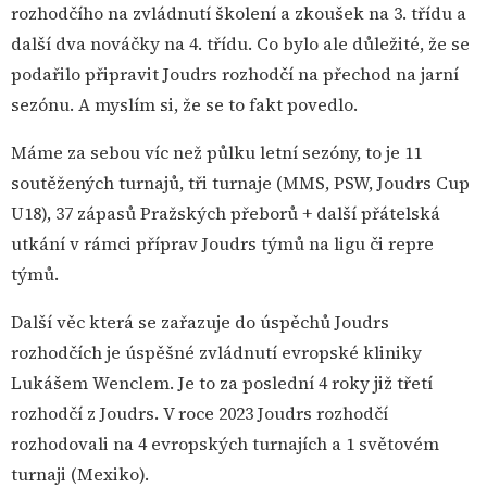
rozhodčího na zvládnutí školení a zkoušek na 3. třídu a
další dva nováčky na 4. třídu. Co bylo ale důležité, že se
podařilo připravit Joudrs rozhodčí na přechod na jarní
sezónu. A myslím si, že se to fakt povedlo.
Máme za sebou víc než půlku letní sezóny, to je 11
soutěžených turnajů, tři turnaje (MMS, PSW, Joudrs Cup
U18), 37 zápasů Pražských přeborů + další přátelská
utkání v rámci příprav Joudrs týmů na ligu či repre
týmů.
Další věc která se zařazuje do úspěchů Joudrs
rozhodčích je úspěšné zvládnutí evropské kliniky
Lukášem Wenclem. Je to za poslední 4 roky již třetí
rozhodčí z Joudrs. V roce 2023 Joudrs rozhodčí
rozhodovali na 4 evropských turnajích a 1 světovém
turnaji (Mexiko).