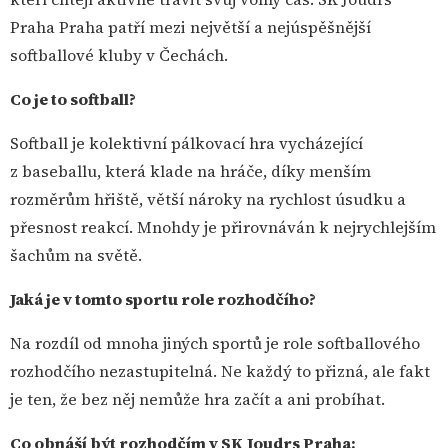
Praha Praha patří mezi největší a nejúspěšnější
softballové kluby v Čechách.
Co je to softball?
Softball je kolektivní pálkovací hra vycházející
z baseballu, která klade na hráče, díky menším
rozměrům hřiště, větší nároky na rychlost úsudku a
přesnost reakcí. Mnohdy je přirovnáván k nejrychlejším
šachům na světě.
Jaká je v tomto sportu role rozhodčího?
Na rozdíl od mnoha jiných sportů je role softballového
rozhodčího nezastupitelná. Ne každý to přizná, ale fakt
je ten, že bez něj nemůže hra začít a ani probíhat.
Co obnáší být rozhodčím v SK Joudrs Praha: