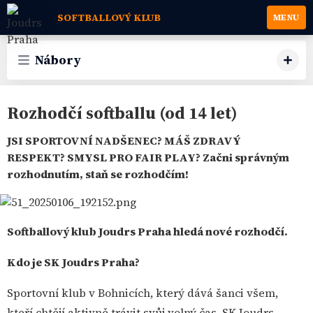
SOFTBALLOVÝ KLUB
MENU
Nábory
Rozhodčí softballu (od 14 let)
JSI SPORTOVNÍ NADŠENEC? MÁŠ ZDRAVÝ
RESPEKT? SMYSL PRO FAIR PLAY? Začni správným
rozhodnutím, staň se rozhodčím!
Softballový klub Joudrs Praha
hledá nové rozhodčí.
Kdo je SK Joudrs Praha?
Sportovní klub v Bohnicích, který dává šanci všem,
kteří chtějí aktivně trávit svůj volný čas. SK Joudrs