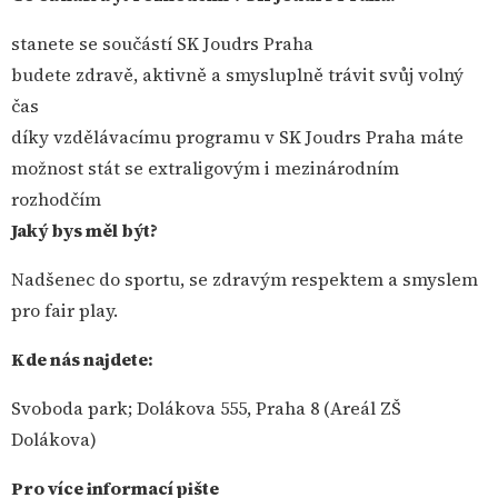
stanete se součástí SK Joudrs Praha
budete zdravě, aktivně a smysluplně trávit svůj volný
čas
díky vzdělávacímu programu v SK Joudrs Praha máte
možnost stát se extraligovým i mezinárodním
rozhodčím
Jaký bys měl být?
Nadšenec do sportu, se zdravým respektem a smyslem
pro fair play.
Kde nás najdete:
Svoboda park; Dolákova 555, Praha 8 (Areál ZŠ
Dolákova)
Pro více informací pište