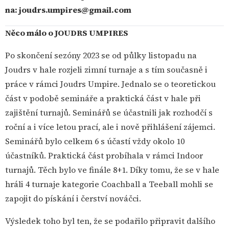
na:
joudrs.umpires@gmail.com
Něco málo o JOUDRS UMPIRES
Po skončení sezóny 2023 se od půlky listopadu na
Joudrs v hale rozjeli zimní turnaje a s tím současně i
práce v rámci Joudrs Umpire. Jednalo se o teoretickou
část v podobě semináře a praktická část v hale při
zajištění turnajů. Seminářů se účastnili jak rozhodčí s
roční a i více letou prací, ale i nově přihlášení zájemci.
Seminářů bylo celkem 6 s účastí vždy okolo 10
účastníků. Praktická část probíhala v rámci Indoor
turnajů. Těch bylo ve finále 8+1. Díky tomu, že se v hale
hráli 4 turnaje kategorie Coachball a Teeball mohli se
zapojit do pískání i čerství nováčci.
Výsledek toho byl ten, že se podařilo připravit dalšího