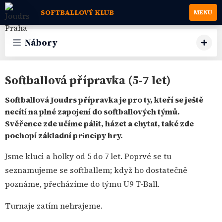
SOFTBALLOVÝ KLUB
MENU
Nábory
Softballová přípravka (5-7 let)
Softballová Joudrs přípravka je pro ty, kteří se ještě
necítí na plné zapojení do softballových týmů.
Svěřence zde učíme pálit, házet a chytat, také zde
pochopí základní principy hry.
Jsme kluci a holky od 5 do 7 let. Poprvé se tu
seznamujeme se softballem; když ho dostatečně
poznáme, přecházíme do týmu U9 T-Ball.
Turnaje zatím nehrajeme.