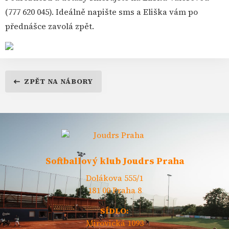
(777 620 045). Ideálně napište sms a Eliška vám po
přednášce zavolá zpět.
ZPĚT NA NÁBORY
Softballový klub Joudrs Praha
Dolákova 555/1
181 00 Praha 8
SÍDLO:
Mirovická 1093