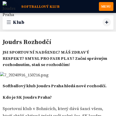
SOFTBALLOVÝ KLUB
MENU
Klub
Joudrs Rozhodčí
JSI SPORTOVNÍ NADŠENEC? MÁŠ ZDRAVÝ
RESPEKT? SMYSL PRO FAIR PLAY? Začni správným
rozhodnutím, staň se rozhodčím!
Softballový klub Joudrs Praha
hledá nové rozhodčí.
Kdo je SK Joudrs Praha?
Sportovní klub v Bohnicích, který dává šanci všem,
kteří chtějí aktivně trávit svůj volný čas. SK Joudrs