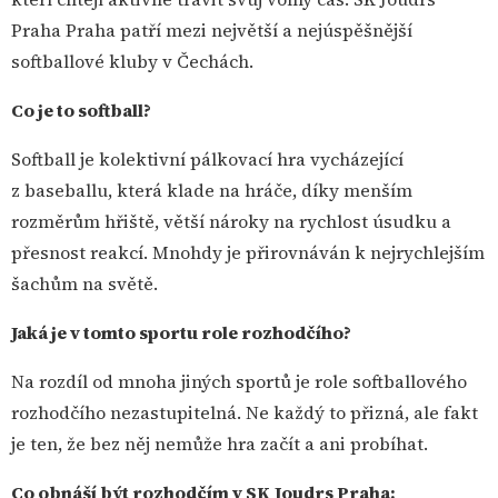
Praha Praha patří mezi největší a nejúspěšnější
softballové kluby v Čechách.
Co je to softball?
Softball je kolektivní pálkovací hra vycházející
z baseballu, která klade na hráče, díky menším
rozměrům hřiště, větší nároky na rychlost úsudku a
přesnost reakcí. Mnohdy je přirovnáván k nejrychlejším
šachům na světě.
Jaká je v tomto sportu role rozhodčího?
Na rozdíl od mnoha jiných sportů je role softballového
rozhodčího nezastupitelná. Ne každý to přizná, ale fakt
je ten, že bez něj nemůže hra začít a ani probíhat.
Co obnáší být rozhodčím v SK Joudrs Praha: