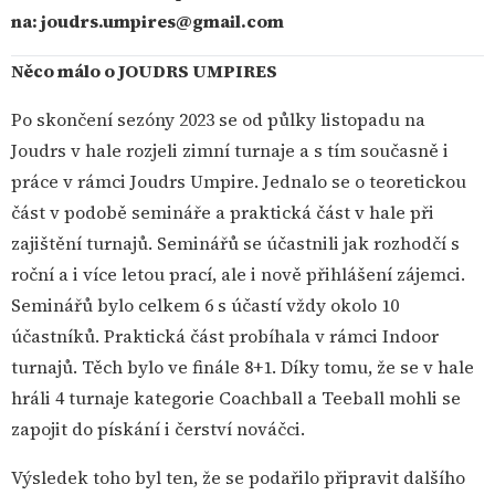
na:
joudrs.umpires@gmail.com
Něco málo o JOUDRS UMPIRES
Po skončení sezóny 2023 se od půlky listopadu na
Joudrs v hale rozjeli zimní turnaje a s tím současně i
práce v rámci Joudrs Umpire. Jednalo se o teoretickou
část v podobě semináře a praktická část v hale při
zajištění turnajů. Seminářů se účastnili jak rozhodčí s
roční a i více letou prací, ale i nově přihlášení zájemci.
Seminářů bylo celkem 6 s účastí vždy okolo 10
účastníků. Praktická část probíhala v rámci Indoor
turnajů. Těch bylo ve finále 8+1. Díky tomu, že se v hale
hráli 4 turnaje kategorie Coachball a Teeball mohli se
zapojit do pískání i čerství nováčci.
Výsledek toho byl ten, že se podařilo připravit dalšího