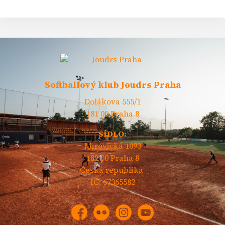
Softballový klub Joudrs Praha
Dolákova 555/1
181 00 Praha 8
SÍDLO:
Mirovická 1093
182 00 Praha 8
Česká republika
IČ: 67365582
Facebook
Flickr
Instagram
YouTube