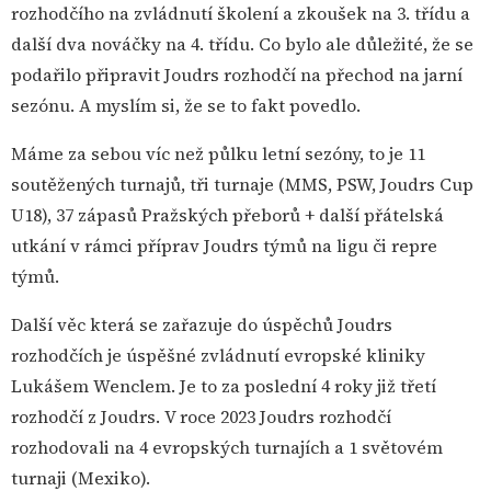
rozhodčího na zvládnutí školení a zkoušek na 3. třídu a
další dva nováčky na 4. třídu. Co bylo ale důležité, že se
podařilo připravit Joudrs rozhodčí na přechod na jarní
sezónu. A myslím si, že se to fakt povedlo.
Máme za sebou víc než půlku letní sezóny, to je 11
soutěžených turnajů, tři turnaje (MMS, PSW, Joudrs Cup
U18), 37 zápasů Pražských přeborů + další přátelská
utkání v rámci příprav Joudrs týmů na ligu či repre
týmů.
Další věc která se zařazuje do úspěchů Joudrs
rozhodčích je úspěšné zvládnutí evropské kliniky
Lukášem Wenclem. Je to za poslední 4 roky již třetí
rozhodčí z Joudrs. V roce 2023 Joudrs rozhodčí
rozhodovali na 4 evropských turnajích a 1 světovém
turnaji (Mexiko).