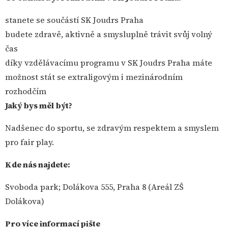
stanete se součástí SK Joudrs Praha
budete zdravě, aktivně a smysluplně trávit svůj volný
čas
díky vzdělávacímu programu v SK Joudrs Praha máte
možnost stát se extraligovým i mezinárodním
rozhodčím
Jaký bys měl být?
Nadšenec do sportu, se zdravým respektem a smyslem
pro fair play.
Kde nás najdete:
Svoboda park; Dolákova 555, Praha 8 (Areál ZŠ
Dolákova)
Pro více informací pište