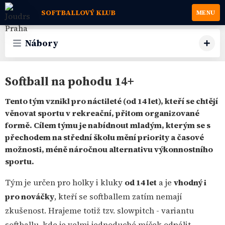
SOFTBALLOVÝ KLUB
MENU
Nábory
Softball na pohodu 14+
Tento tým vznikl pro náctileté (od 14 let), kteří se chtějí
věnovat sportu v rekreační, přitom organizované
formě. Cílem týmu je nabídnout mladým, kterým se s
přechodem na střední školu mění priority a časové
možnosti, méně náročnou alternativu výkonnostního
sportu.
Tým je určen pro holky i kluky
od 14 let
a je
vhodný i
pro nováčky
, kteří se softballem zatím nemají
zkušenost. Hrajeme totiž tzv. slowpitch - variantu
softballu, kde je velmi jednoduché míček odpálit.