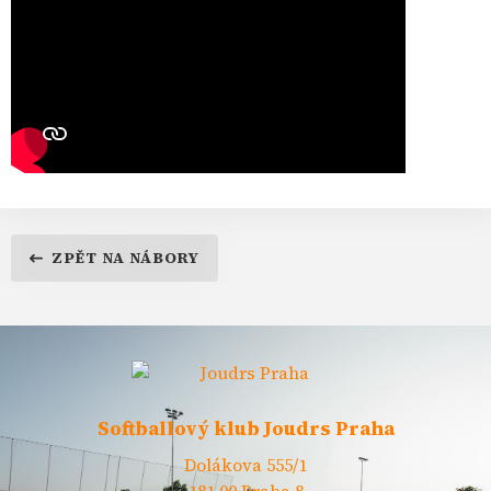
ZPĚT NA NÁBORY
Softballový klub Joudrs Praha
Dolákova 555/1