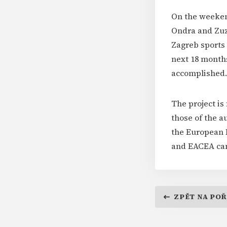
On the weekend
Ondra and Zuzk
Zagreb sports 
next 18 month
accomplished
The project i
those of the a
the European 
and EACEA can
ZPĚT NA PO