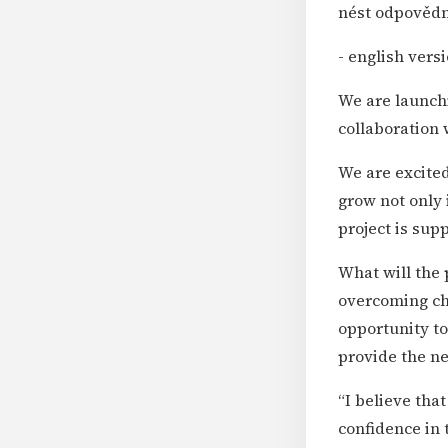
nést odpovědn
- english versi
We are launch
collaboration
We are excite
grow not only 
project is su
What will the 
overcoming cha
opportunity to
provide the ne
“I believe tha
confidence in 