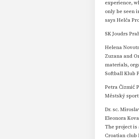
experience, wh
only be seen in
says Helča Pro
SK Joudrs Pra
Helena Novotn
Zuzana and Ond
materials, org
Softball Klub 
Petra Čizmić 
Městský sport
Dr. sc. Mirosl
Eleonora Kovač
The project is
Croatian club 