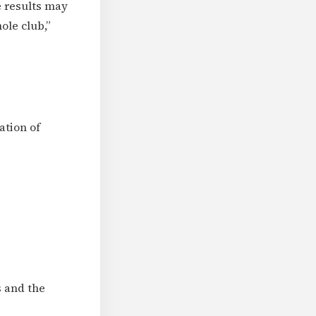
e results may
hole club,”
ation of
s and the