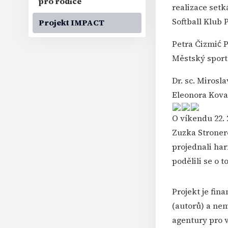
pro rodiče
realizace setk
Softball Klub 
Projekt IMPACT
Petra Čizmić 
Městský sport
Dr. sc. Mirosl
Eleonora Kova
O víkendu 22. 
Zuzka Stroner
projednali har
podělili se o t
Projekt je fin
(autorů) a ne
agentury pro 