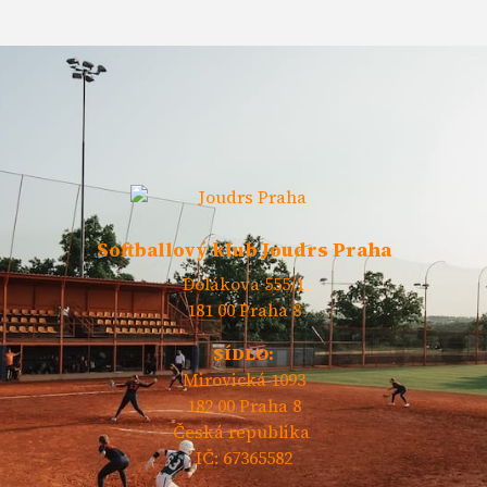
Softballový klub Joudrs Praha
Dolákova 555/1
181 00 Praha 8
SÍDLO:
Mirovická 1093
182 00 Praha 8
Česká republika
IČ: 67365582