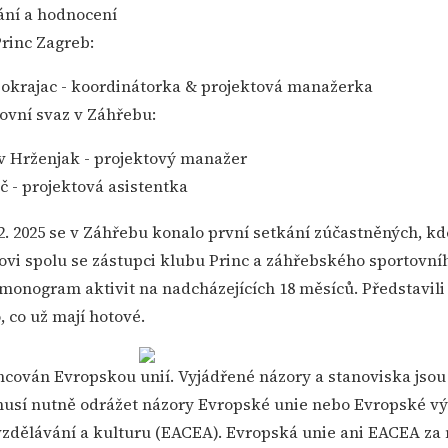
ání a hodnocení
Princ Zagreb:
Pokrajac - koordinátorka & projektová manažerka
ovní svaz v Záhřebu:
av Hrženjak - projektový manažer
č - projektová asistentka
2. 2025 se v Záhřebu konalo první setkání zúčastněných, k
ovi spolu se zástupci klubu Princ a záhřebského sportovní
monogram aktivit na nadcházejících 18 měsíců. Představili 
o, co už mají hotové.
ancován Evropskou unií. Vyjádřené názory a stanoviska jsou
musí nutně odrážet názory Evropské unie nebo Evropské v
vzdělávání a kulturu (EACEA). Evropská unie ani EACEA z