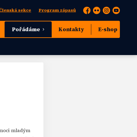
Členská sekce
Program zápasů
Facebook
Flickr
Instagram
YouTube
Pořádáme
Kontakty
E-shop
omoci mladým