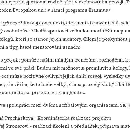
t nejen ve sportovní rovině, ale i v osobnostním rozvoji. 
dpořen Evropskou unií v rámci programu Erasmus+.
 přinese? Rozvoj dovedností, efektivní stanovení cílů, sch
ý osobní růst. Mladší sportovci se budou moci těšit na po
olegů, kteří se stanou jejich mentory. Cílem je poskytnout
í a tipy, které mentorování usnadní.
nto projekt pomůže našim mladým trenérům i rozhodčím, kte
mí ve své práci. Budou mít možnost si promluvit s kolegy, 
 což může pozitivně ovlivnit jejich další rozvoj. Výsledky
let, ale věřím, že to bude velký přínos pro celý klub,“ říká H
koordinátorka projektu za klub Joudrs.
l ve spolupráci mezi dvěma softbalovými organizacemi SK J
á Procházková - Koordinátorka realizace projektu
j Stronerovi - realizaci školení a přednášek, příprava mat