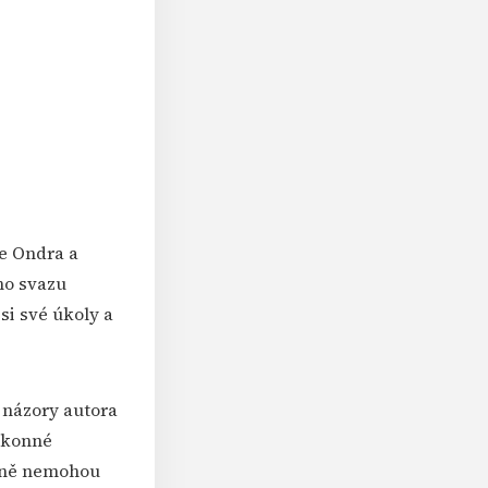
de Ondra a
ho svazu
si své úkoly a
 názory autora
ýkonné
a ně nemohou