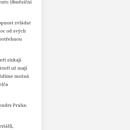
Tento 18měsíční
opnost zvládat
moc od svých
 potřebnou
ří získají
kteří už mají
 uvidíme možná
elča
oudrs Praha:
eriálů,