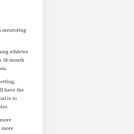
h mentoring
oung athletes
is 18-month
am.
etting,
ll have the
al is to
ier.
n more
e more