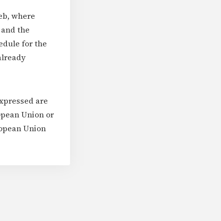
reb, where
 and the
edule for the
already
expressed are
ropean Union or
ropean Union