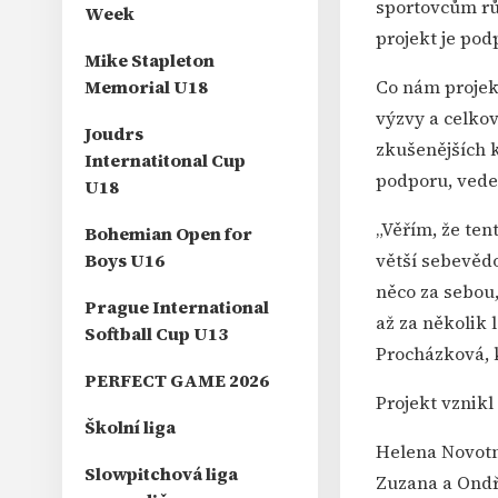
sportovcům růs
Week
projekt je po
Mike Stapleton
Memorial U18
Co nám projekt
výzvy a celkov
Joudrs
zkušenějších k
Internatitonal Cup
podporu, veden
U18
„Věřím, že te
Bohemian Open for
Boys U16
větší sebevědo
něco za sebou,
Prague International
až za několik 
Softball Cup U13
Procházková, 
PERFECT GAME 2026
Projekt vznik
Školní liga
Helena Novotn
Slowpitchová liga
Zuzana a Ondře