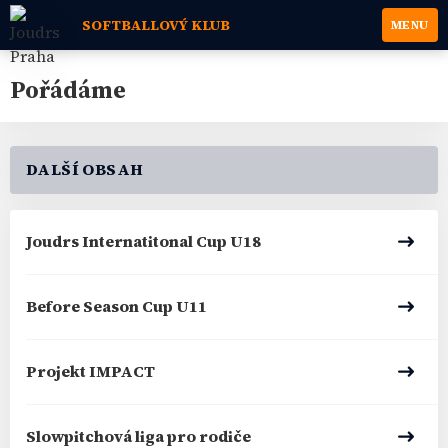
SOFTBALLOVÝ KLUB
MENU
Pořádáme
DALŠÍ OBSAH
Joudrs Internatitonal Cup U18
Before Season Cup U11
Projekt IMPACT
Slowpitchová liga pro rodiče