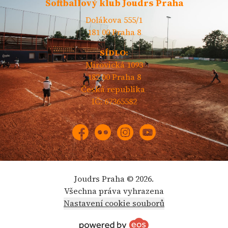
Softballový klub Joudrs Praha
Dolákova 555/1
181 00 Praha 8
SÍDLO:
Mirovická 1093
182 00 Praha 8
Česká republika
IČ: 67365582
Facebook
Flickr
Instagram
YouTube
Joudrs Praha © 2026.
Všechna práva vyhrazena
Nastavení cookie souborů