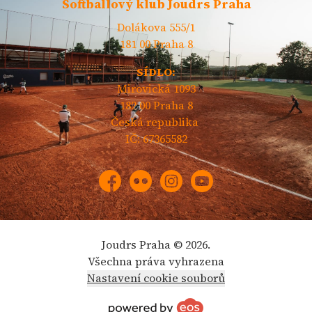
Softballový klub Joudrs Praha
Dolákova 555/1
181 00 Praha 8
SÍDLO:
Mirovická 1093
182 00 Praha 8
Česká republika
IČ: 67365582
Facebook
Flickr
Instagram
YouTube
Joudrs Praha © 2026.
Všechna práva vyhrazena
Nastavení cookie souborů