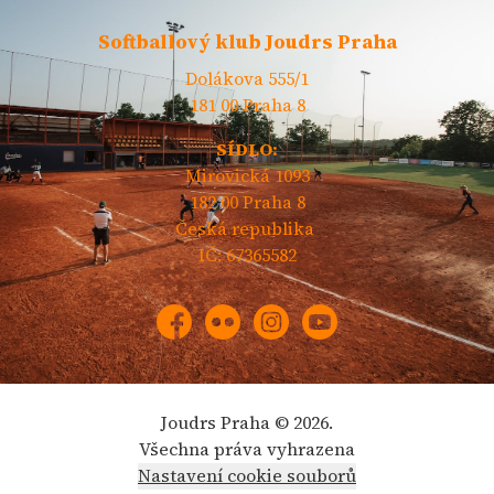
Softballový klub Joudrs Praha
Dolákova 555/1
181 00 Praha 8
SÍDLO:
Mirovická 1093
182 00 Praha 8
Česká republika
IČ: 67365582
Facebook
Flickr
Instagram
YouTube
Joudrs Praha © 2026.
Všechna práva vyhrazena
Nastavení cookie souborů