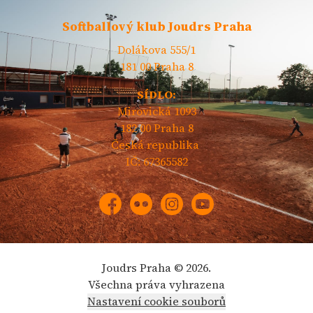
Softballový klub Joudrs Praha
Dolákova 555/1
181 00 Praha 8
SÍDLO:
Mirovická 1093
182 00 Praha 8
Česká republika
IČ: 67365582
Facebook
Flickr
Instagram
YouTube
Joudrs Praha © 2026.
Všechna práva vyhrazena
Nastavení cookie souborů