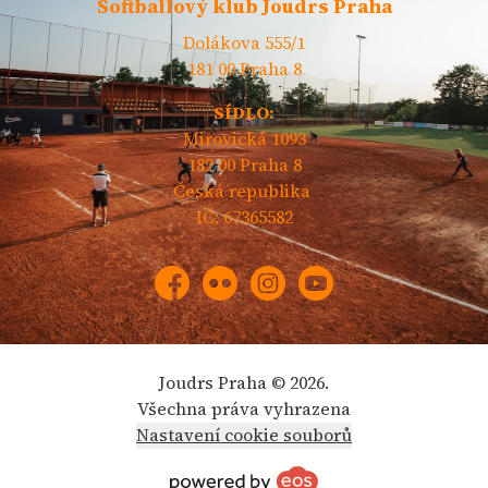
Softballový klub Joudrs Praha
Dolákova 555/1
181 00 Praha 8
SÍDLO:
Mirovická 1093
182 00 Praha 8
Česká republika
IČ: 67365582
Facebook
Flickr
Instagram
YouTube
Joudrs Praha © 2026.
Všechna práva vyhrazena
Nastavení cookie souborů