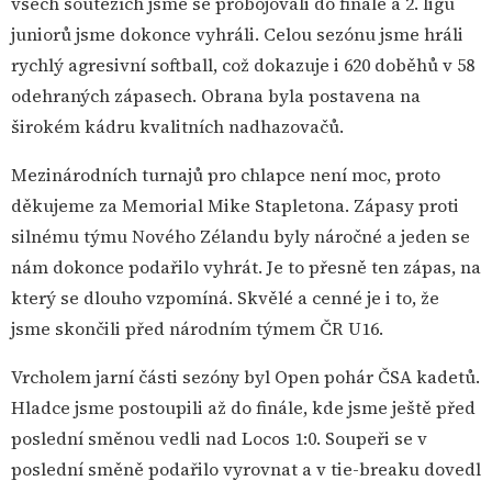
všech soutěžích jsme se probojovali do finále a 2. ligu
juniorů jsme dokonce vyhráli. Celou sezónu jsme hráli
rychlý agresivní softball, což dokazuje i 620 doběhů v 58
odehraných zápasech. Obrana byla postavena na
širokém kádru kvalitních nadhazovačů.
Mezinárodních turnajů pro chlapce není moc, proto
děkujeme za Memorial Mike Stapletona. Zápasy proti
silnému týmu Nového Zélandu byly náročné a jeden se
nám dokonce podařilo vyhrát. Je to přesně ten zápas, na
který se dlouho vzpomíná. Skvělé a cenné je i to, že
jsme skončili před národním týmem ČR U16.
Vrcholem jarní části sezóny byl Open pohár ČSA kadetů.
Hladce jsme postoupili až do finále, kde jsme ještě před
poslední směnou vedli nad Locos 1:0. Soupeři se v
poslední směně podařilo vyrovnat a v tie-breaku dovedl