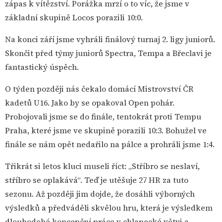
zápas k vítězství. Porážka mrzí o to víc, že jsme v
základní skupině Locos porazili 10:0.
Na konci září jsme vyhráli finálový turnaj 2. ligy juniorů.
Skončit před týmy juniorů Spectra, Tempa a Břeclavi je
fantastický úspěch.
O týden později nás čekalo domácí Mistrovství ČR
kadetů U16. Jako by se opakoval Open pohár.
Probojovali jsme se do finále, tentokrát proti Tempu
Praha, které jsme ve skupině porazili 10:3. Bohužel ve
finále se nám opět nedařilo na pálce a prohráli jsme 1:4.
Třikrát si letos kluci museli říct: „Stříbro se neslaví,
stříbro se oplakává“. Teď je utěšuje 27 HR za tuto
sezonu. Až později jim dojde, že dosáhli výborných
výsledků a předváděli skvělou hru, která je výsledkem
dlouhodobé koncepční práce v chlapecké větvi a