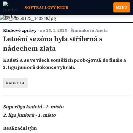
SOFTBALLOVÝ KLUB
MENU
Klubové zprávy
-
so 25. 1. 2025
- Šimůnková Aneta
Letošní sezóna byla stříbrná s
nádechem zlata
Kadeti A se ve všech soutěžích probojovali do finále a
2. ligu juniorů dokonce vyhráli.
KADETI A
Superliga kadetů - 2. místo
2. liga juniorů - 1. místo
Realizační tým