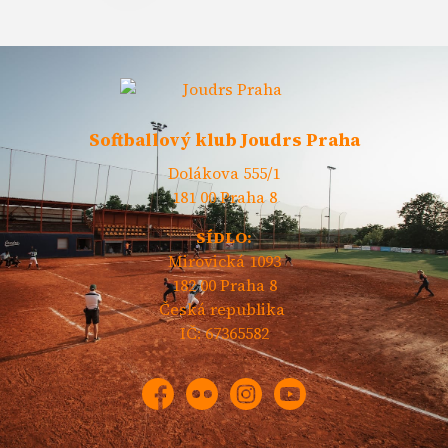
Softballový klub Joudrs Praha
Dolákova 555/1
181 00 Praha 8
SÍDLO:
Mirovická 1093
182 00 Praha 8
Česká republika
IČ: 67365582
Facebook
Flickr
Instagram
YouTube