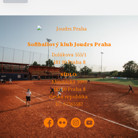
Softballový klub Joudrs Praha
Dolákova 555/1
181 00 Praha 8
SÍDLO:
Mirovická 1093
182 00 Praha 8
Česká republika
IČ: 67365582
Facebook
Flickr
Instagram
YouTube