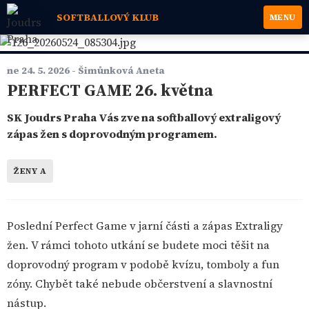
SOFTBALLOVÝ KLUB
MENU
ne 24. 5. 2026
- Šimůnková Aneta
PERFECT GAME 26. května
SK Joudrs Praha Vás zve na softballový extraligový
zápas žen s doprovodným programem.
ŽENY A
Poslední Perfect Game v jarní části a zápas Extraligy
žen. V rámci tohoto utkání se budete moci těšit na
doprovodný program v podobě kvízu, tomboly a fun
zóny. Chybět také nebude občerstvení a slavnostní
nástup.