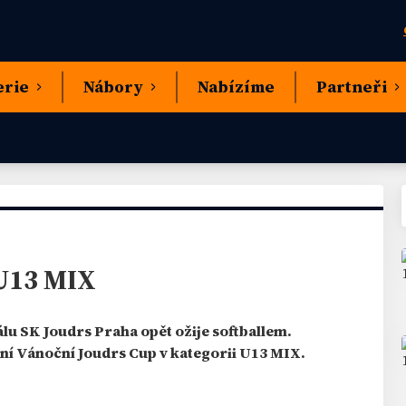
erie
Nábory
Nabízíme
Partneři
 U13 MIX
álu SK Joudrs Praha opět ožije softballem.
iční Vánoční Joudrs Cup v kategorii U13 MIX.