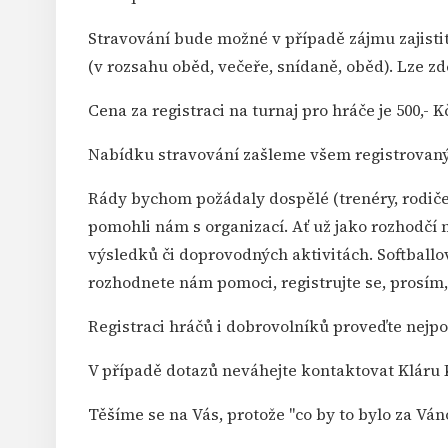
Stravování bude možné v případě zájmu zajisti
(v rozsahu oběd, večeře, snídaně, oběd). Lze z
Cena za registraci na turnaj pro hráče je 500,- K
Nabídku stravování zašleme všem registrovaný
Rády bychom požádaly dospělé (trenéry, rodiče),
pomohli nám s organizací. Ať už jako rozhodčí n
výsledků či doprovodných aktivitách. Softball
rozhodnete nám pomoci, registrujte se, prosím
Registraci hráčů i dobrovolníků proveďte nejp
V případě dotazů neváhejte kontaktovat Kláru
Těšíme se na Vás, protože "co by to bylo za Vá