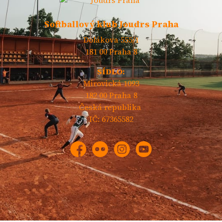
Softballový klub Joudrs Praha
Dolákova 555/1
181 00 Praha 8
SÍDLO:
Mirovická 1093
182 00 Praha 8
Česká republika
IČ: 67365582
Facebook
Flickr
Instagram
YouTube