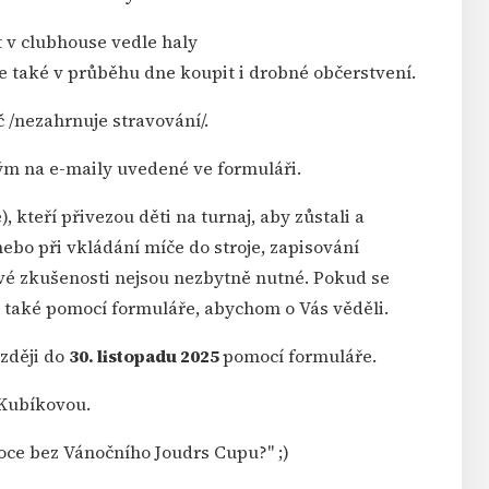
t v clubhouse vedle haly
de také v průběhu dne koupit i drobné občerstvení.
č /nezahrnuje stravování/.
m na e-maily uvedené ve formuláři.
 kteří přivezou děti na turnaj, aby zůstali a
ebo při vkládání míče do stroje, zapisování
ové zkušenosti nejsou nezbytně nutné. Pokud se
, také pomocí formuláře, abychom o Vás věděli.
ozději do
30. listopadu 2025
pomocí
formuláře
.
 Kubíkovou.
noce bez Vánočního Joudrs Cupu?" ;)