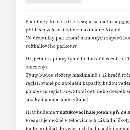
Podobně jako na Little League se na turnaj
regi
přihlášených sestavíme maximálně 6 týmů.
Na účastníky pak kromě samotných zápasů bu
softballového parkouru.
Hrajícími kapitány
týmů budou
děti ročníku 20
omezený).
Týmy
budou složeny maximálně z 12 hráčů
roč
registrované po naplnění kapacity budou vedeny
pouze čas registrace. Starší děti nebo dospělí 
jakákoli pomoc bude vítaná!
Hrát budeme
v nafukovací hale Joudrs při ZŠ
Přespat je možné v tělocvičnách základní školy
bude probíhat do večerních hodin a děti nebu