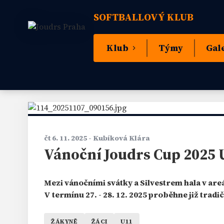
SOFTBALLOVÝ KLUB
Klub
Týmy
Gal
čt 6. 11. 2025
- Kubíková Klára
Vánoční Joudrs Cup 2025
Mezi vánočními svátky a Silvestrem hala v are
V termínu 27. - 28. 12. 2025 proběhne již trad
ŽÁKYNĚ
ŽÁCI
U11