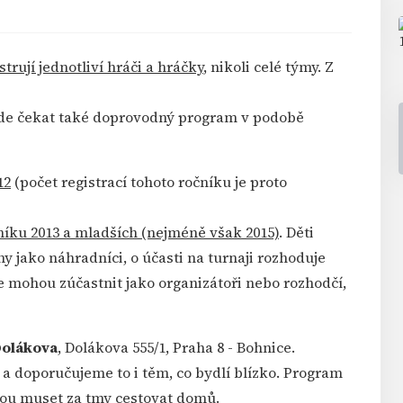
strují jednotliví hráči a hráčky
, nikoli celé týmy. Z
de čekat také doprovodný program v podobě
12
(počet registrací tohoto ročníku je proto
níku 2013 a mladších (nejméně však 2015)
. Děti
 jako náhradníci, o účasti na turnaji rozhoduje
se mohou zúčastnit jako organizátoři nebo rozhodčí,
 Dolákova
, Dolákova 555/1, Praha 8 - Bohnice.
 a doporučujeme to i těm, co bydlí blízko. Program
dou muset za tmy cestovat domů.