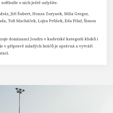
oftballe o nich ještě uslyšíte.
Mráz, Jiří Šubert, Honza Zurynek, Míša Gregor,
a, Tofi Macháček, Lojza Průšek, Eda Pilař, Šimon
zuje dominanci Joudrs v kadetské kategorii kluků i
je v přípravě mladých hráčů je správná a vytváří
taci.