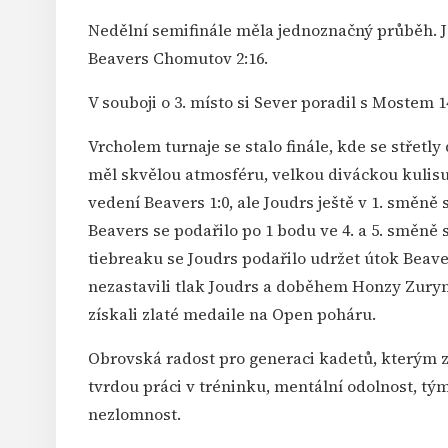
Nedělní semifinále měla jednoznačný průběh. Jo
Beavers Chomutov 2:16.
V souboji o 3. místo si Sever poradil s Mostem 
Vrcholem turnaje se stalo finále, kde se střetly
měl skvělou atmosféru, velkou diváckou kulisu 
vedení Beavers 1:0, ale Joudrs ještě v 1. směně 
Beavers se podařilo po 1 bodu ve 4. a 5. směně s
tiebreaku se Joudrs podařilo udržet útok Beav
nezastavili tlak Joudrs a doběhem Honzy Zurynk
získali zlaté medaile na Open poháru.
Obrovská radost pro generaci kadetů, kterým zl
tvrdou práci v tréninku, mentální odolnost, tý
nezlomnost.