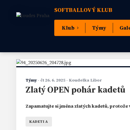
SOFTBALLOVÝ KLUB
Klub
Týmy
Gal
Týmy
-
čt 26. 6. 2025
- Koudelka Libor
Zlatý OPEN pohár kadetů
Zapamatujte si jména zlatých kadetů, protože v 
KADETI A