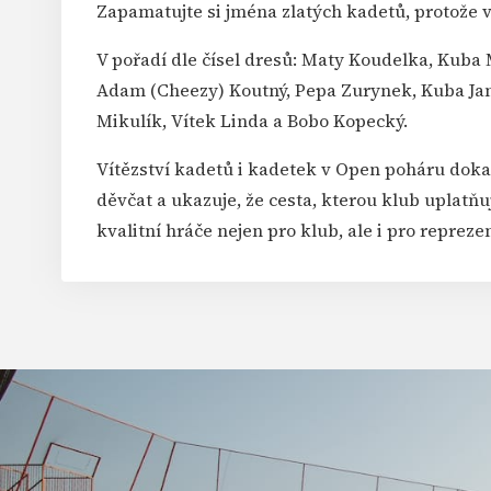
Zapamatujte si jména zlatých kadetů, protože v s
V pořadí dle čísel dresů: Maty Koudelka, Kuba 
Adam (Cheezy) Koutný, Pepa Zurynek, Kuba Jand
Mikulík, Vítek Linda a Bobo Kopecký.
Vítězství kadetů i kadetek v Open poháru doka
děvčat a ukazuje, že cesta, kterou klub uplatňu
kvalitní hráče nejen pro klub, ale i pro reprezen