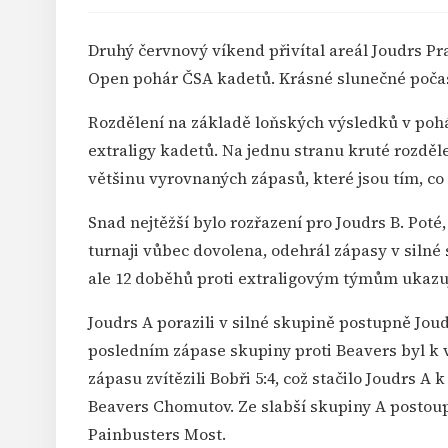
Druhý červnový víkend přivítal areál Joudrs Pr
Open pohár ČSA kadetů. Krásné slunečné počas
Rozdělení na základě loňských výsledků v pohá
extraligy kadetů. Na jednu stranu kruté rozděl
většinu vyrovnaných zápasů, které jsou tím, co 
Snad nejtěžší bylo rozřazení pro Joudrs B. Poté
turnaji vůbec dovolena, odehrál zápasy v silné
ale 12 doběhů proti extraligovým týmům ukazuj
Joudrs A porazili v silné skupině postupně Joud
posledním zápase skupiny proti Beavers byl k 
zápasu zvítězili Bobři 5:4, což stačilo Joudrs A
Beavers Chomutov. Ze slabší skupiny A postoup
Painbusters Most.