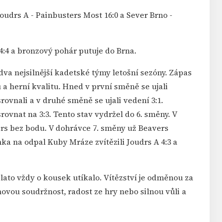
udrs A - Painbusters Most 16:0 a Sever Brno -
14:4 a bronzový pohár putuje do Brna.
 dva nejsilnější kadetské týmy letošní sezóny. Zápas
a herní kvalitu. Hned v první směně se ujali
srovnali a v druhé směně se ujali vedení 3:1.
rovnat na 3:3. Tento stav vydržel do 6. směny. V
ers bez bodu. V dohrávce 7. směny už Beavers
a na odpal Kuby Mráze zvítězili Joudrs A 4:3 a
ato vždy o kousek utíkalo. Vítězství je odměnou za
movou soudržnost, radost ze hry nebo silnou vůli a