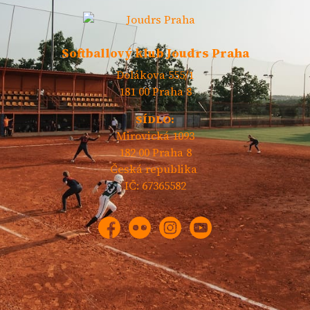
Softballový klub Joudrs Praha
Dolákova 555/1
181 00 Praha 8
SÍDLO:
Mirovická 1093
182 00 Praha 8
Česká republika
IČ: 67365582
Facebook
Flickr
Instagram
YouTube