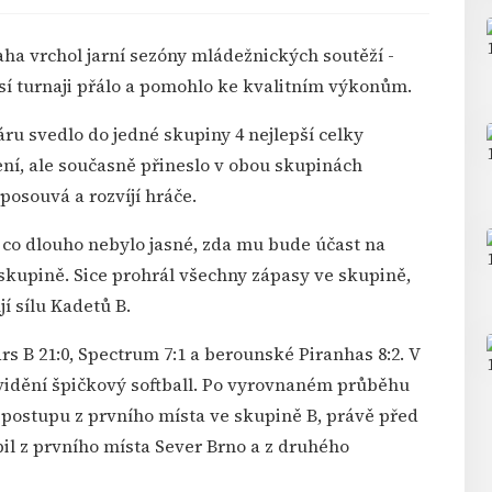
aha vrchol jarní sezóny mládežnických soutěží -
í turnaji přálo a pomohlo ke kvalitním výkonům.
ru svedlo do jedné skupiny 4 nejlepší celky
ení, ale současně přineslo v obou skupinách
posouvá a rozvíjí hráče.
, co dlouho nebylo jasné, zda mu bude účast na
 skupině. Sice prohrál všechny zápasy ve skupině,
í sílu Kadetů B.
rs B 21:0, Spectrum 7:1 a berounské Piranhas 8:2. V
vidění špičkový softball. Po vyrovnaném průběhu
 k postupu z prvního místa ve skupině B, právě před
il z prvního místa Sever Brno a z druhého