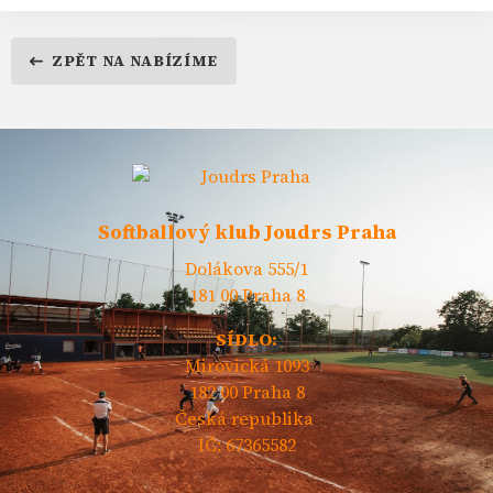
ZPĚT NA NABÍZÍME
Softballový klub Joudrs Praha
Dolákova 555/1
181 00 Praha 8
SÍDLO:
Mirovická 1093
182 00 Praha 8
Česká republika
IČ: 67365582