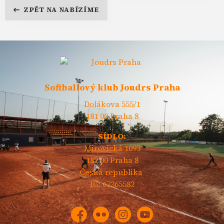
ZPĚT NA NABÍZÍME
Softballový klub Joudrs Praha
Dolákova 555/1
181 00 Praha 8
SÍDLO:
Mirovická 1093
182 00 Praha 8
Česká republika
IČ: 67365582
Facebook
Flickr
Instagram
YouTube