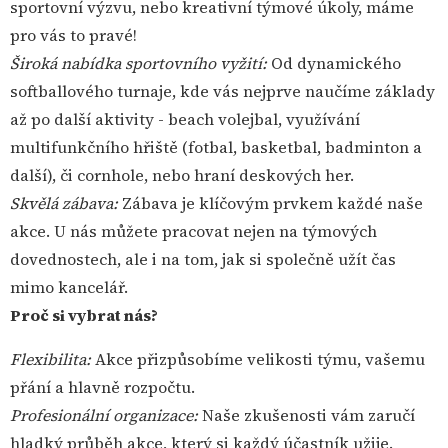
sportovní výzvu, nebo kreativní týmové úkoly, máme
pro vás to pravé!
Široká nabídka sportovního vyžití:
Od dynamického
softballového turnaje, kde vás nejprve naučíme základy
až po další aktivity - beach volejbal, využívání
multifunkčního hřiště (fotbal, basketbal, badminton a
další), či cornhole, nebo hraní deskových her.
Skvělá zábava:
Zábava je klíčovým prvkem každé naše
akce. U nás můžete pracovat nejen na týmových
dovednostech, ale i na tom, jak si společně užít čas
mimo kancelář.
Proč si vybrat nás?
Flexibilita:
Akce přizpůsobíme velikosti týmu, vašemu
přání a hlavně rozpočtu.
Profesionální organizace:
Naše zkušenosti vám zaručí
hladký průběh akce, který si každý účastník užije.