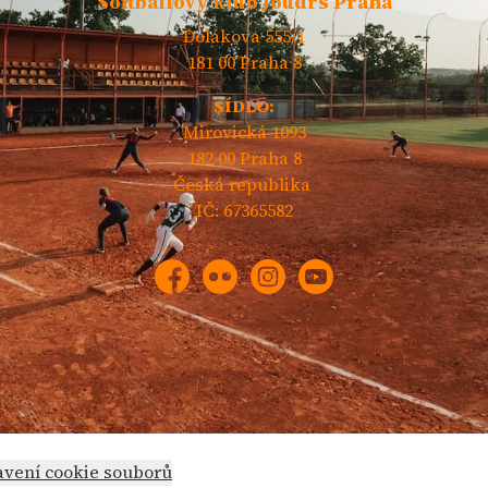
Softballový klub Joudrs Praha
Dolákova 555/1
181 00 Praha 8
SÍDLO:
Mirovická 1093
182 00 Praha 8
Česká republika
IČ: 67365582
Facebook
Flickr
Instagram
YouTube
avení cookie souborů