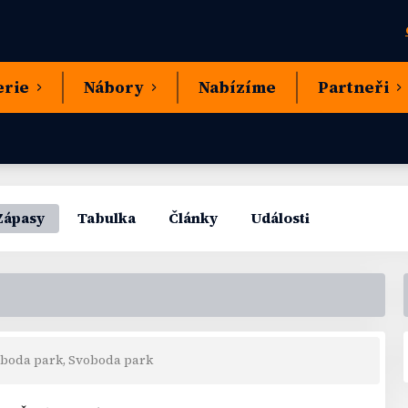
erie
Nábory
Nabízíme
Partneři
Zápasy
Tabulka
Články
Události
boda park, Svoboda park