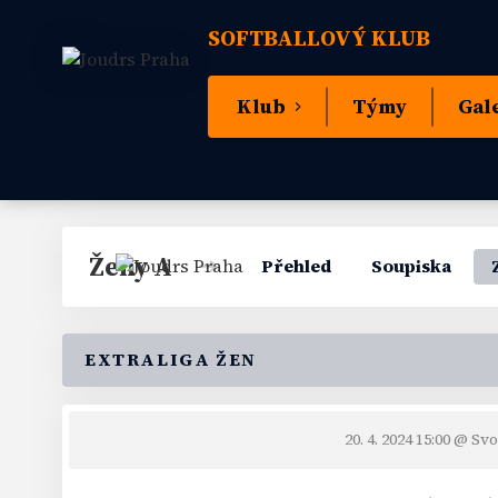
SOFTBALLOVÝ KLUB
Klub
Týmy
Gal
Ženy A
Přehled
Soupiska
EXTRALIGA ŽEN
20. 4. 2024 15:00
@ Svo