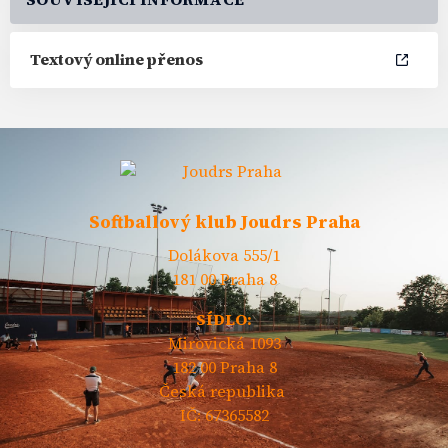
Textový online přenos
Softballový klub Joudrs Praha
Dolákova 555/1
181 00 Praha 8
SÍDLO:
Mirovická 1093
182 00 Praha 8
Česká republika
IČ: 67365582