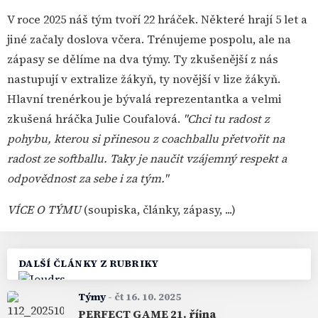
V roce 2025 náš tým tvoří 22 hráček. Některé hrají 5 let a
jiné začaly doslova včera. Trénujeme pospolu, ale na
zápasy se dělíme na dva týmy. Ty zkušenější z nás
nastupují v extralize žákyň, ty novější v lize žákyň.
Hlavní trenérkou je bývalá reprezentantka a velmi
zkušená hráčka Julie Coufalová.
"Chci tu radost z
pohybu, kterou si přinesou z coachballu přetvořit na
radost ze softballu. Taky je naučit vzájemný respekt a
odpovědnost za sebe i za tým."
VÍCE O TÝMU
(soupiska, články, zápasy, ...)
DALŠÍ ČLÁNKY Z RUBRIKY
Týmy
-
čt 16. 10. 2025
PERFECT GAME 21. října