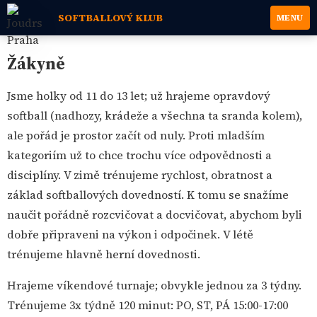
SOFTBALLOVÝ KLUB
MENU
Žákyně
Jsme holky od 11 do 13 let; už hrajeme opravdový
softball (nadhozy, krádeže a všechna ta sranda kolem),
ale pořád je prostor začít od nuly. Proti mladším
kategoriím už to chce trochu více odpovědnosti a
disciplíny. V zimě trénujeme rychlost, obratnost a
základ softballových dovedností. K tomu se snažíme
naučit pořádně rozcvičovat a docvičovat, abychom byli
dobře připraveni na výkon i odpočinek. V létě
trénujeme hlavně herní dovednosti.
Hrajeme víkendové turnaje; obvykle jednou za 3 týdny.
Trénujeme 3x týdně 120 minut: PO, ST, PÁ 15:00-17:00