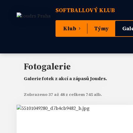
SOFTBALLOVÝ KLUB
Klub
Týmy
Gal
Fotogalerie
Galerie fotek z akcí a zápasů Joudrs.
Zobrazeno 37 až 48 z celkem 745 alb.