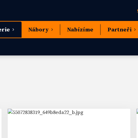
erie
Nábory
Nabízíme
Partneři