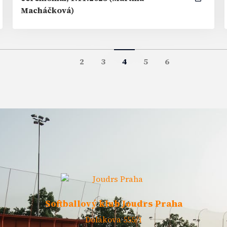
Macháčková)
2
3
4
5
6
Softballový klub Joudrs Praha
Dolákova 555/1