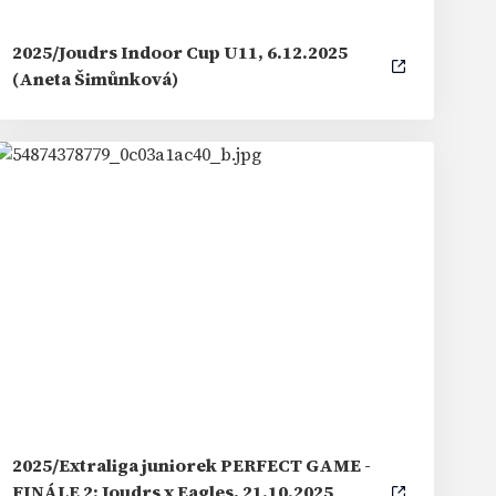
2025/Joudrs Indoor Cup U11, 6.12.2025
(Aneta Šimůnková)
2025/Extraliga juniorek PERFECT GAME -
FINÁLE 2: Joudrs x Eagles, 21.10.2025