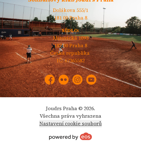
Dolákova 555/1
181 00 Praha 8
SÍDLO:
Mirovická 1093
182 00 Praha 8
Česká republika
IČ: 67365582
Facebook
Flickr
Instagram
YouTube
Joudrs Praha © 2026.
Všechna práva vyhrazena
Nastavení cookie souborů