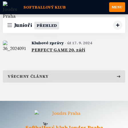
SOFTBALLOVÝ KLUB
MENU
Junioři
PŘEHLED
Klubové zprávy
-
út 17. 9. 2024
PERFECT GAME 20. září
VŠECHNY ČLÁNKY
Softballový klub Joudrs Praha