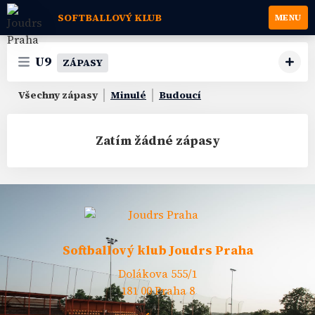
SOFTBALLOVÝ KLUB
MENU
U9
ZÁPASY
Všechny zápasy
Minulé
Budoucí
Zatím žádné zápasy
Softballový klub Joudrs Praha
Dolákova 555/1
181 00 Praha 8