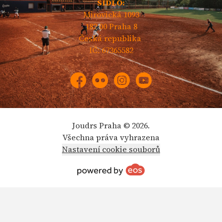
SÍDLO:
Mirovická 1093
182 00 Praha 8
Česká republika
IČ: 67365582
Facebook
Flickr
Instagram
YouTube
Joudrs Praha © 2026.
Všechna práva vyhrazena
Nastavení cookie souborů