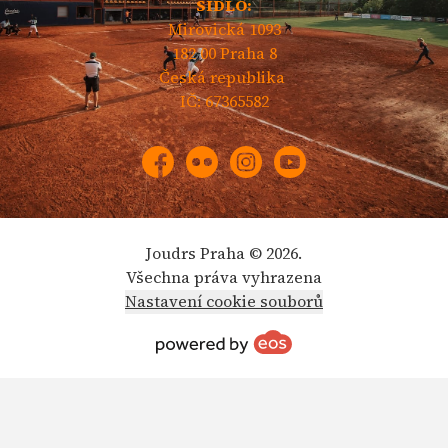
SÍDLO:
Mirovická 1093
182 00 Praha 8
Česká republika
IČ: 67365582
Facebook
Flickr
Instagram
YouTube
Joudrs Praha © 2026.
Všechna práva vyhrazena
Nastavení cookie souborů