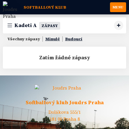
SOFTBALLOVÝ KLUB
MENU
Kadeti A
ZÁPASY
Všechny zápasy
Minulé
Budoucí
Zatím žádné zápasy
Softballový klub Joudrs Praha
Dolákova 555/1
181 00 Praha 8