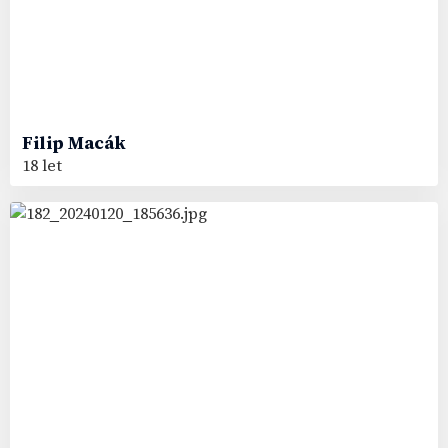
Filip
Macák
18 let
68
#