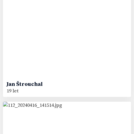
Jan
Štrouchal
19 let
34
#