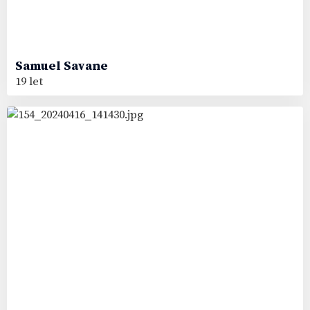
Samuel
Savane
19 let
18
#