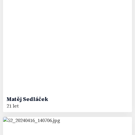
Matěj
Sedláček
21 let
79
#