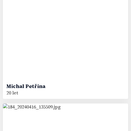
Michal
Petřina
20 let
5
#