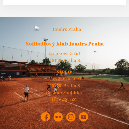
Softballový klub Joudrs Praha
Dolákova 555/1
181 00 Praha 8
SÍDLO:
Mirovická 1093
182 00 Praha 8
Česká republika
IČ: 67365582
Facebook
Flickr
Instagram
YouTube