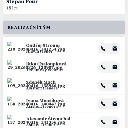
Štěpán
Pour
18 let
REALIZAČNÍ TÝM
Ondřej
Stroner
Hlavní trenér
Jitka
Chaloupková
Technický vedoucí
Zdeněk
Mach
Asistent trenéra
Ivona
Menšíková
Asistent trenéra
Alexandr
Štrouchal
Asistent trenéra