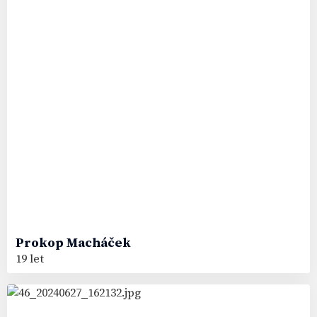
Prokop
Macháček
19 let
37
#