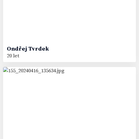
Ondřej
Tvrdek
20 let
29
#