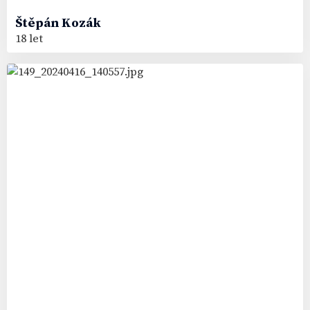
Štěpán
Kozák
18 let
12
#