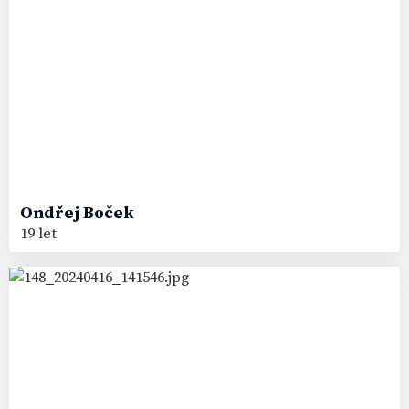
Ondřej
Boček
19 let
2
#