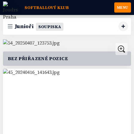
SOFTBALLOVÝ KLUB
MENU
Junioři
SOUPISKA
BEZ PŘIŘAZENÉ POZICE
1
#