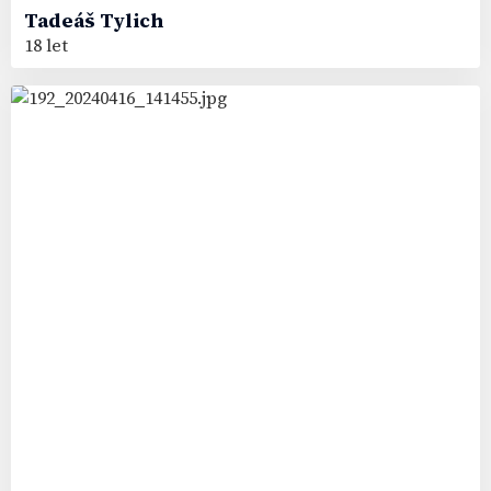
Tadeáš
Tylich
18 let
52
#