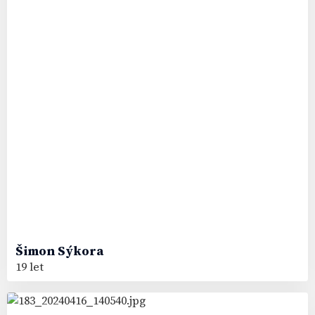
Šimon
Sýkora
19 let
9
#