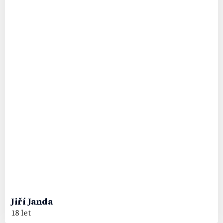
Jiří
Janda
18 let