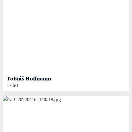
Tobiáš
Hoffmann
17 let
73
#