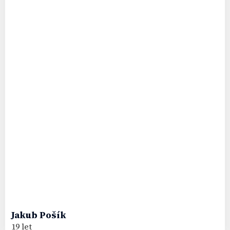
Jakub
Pošík
19 let