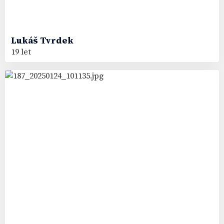
Lukáš
Tvrdek
19 let
57
#