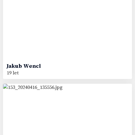
Jakub
Wencl
19 let
32
#