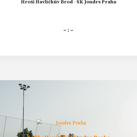
Hroši Havlíčkův Brod - SK Joudrs Praha
– : –