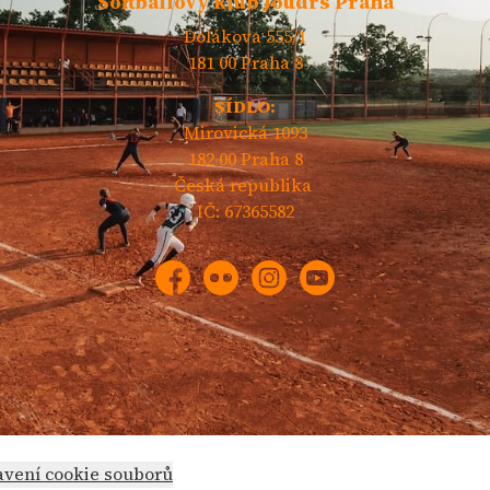
Softballový klub Joudrs Praha
Dolákova 555/1
181 00 Praha 8
SÍDLO:
Mirovická 1093
182 00 Praha 8
Česká republika
IČ: 67365582
Facebook
Flickr
Instagram
YouTube
avení cookie souborů