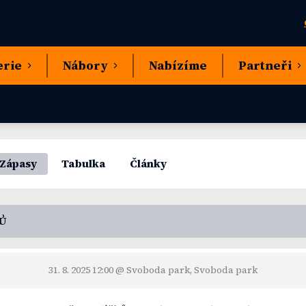
erie
Nábory
Nabízíme
Partneři
Zápasy
Tabulka
Články
Ů
31. 8. 2025 12:00
@ Svoboda park, Svoboda park