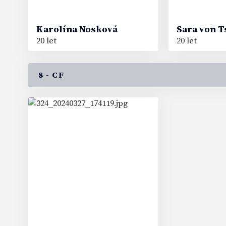
Karolína
Nosková
Sara
von T
20 let
20 let
8 - CF
66
#