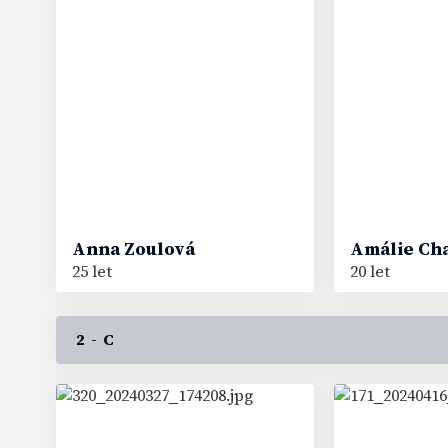
8
13
#
#
Anna
Zoulová
Amálie
Ch
25 let
20 let
2 - C
29
90
#
#