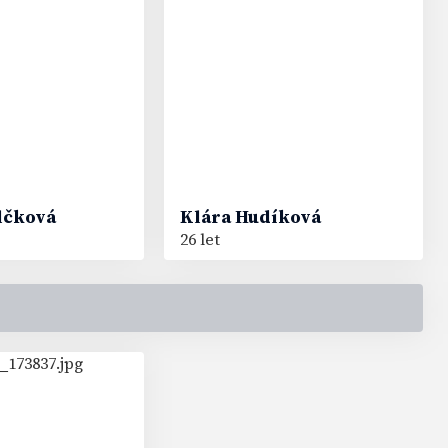
lčková
Klára
Hudíková
26 let