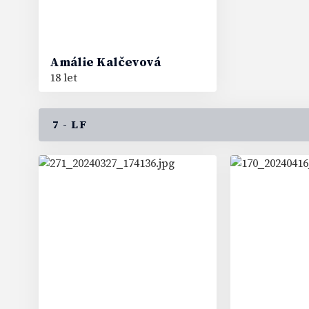
Amálie
Kalčevová
18 let
7 - LF
54
61
#
#