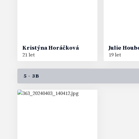
Kristýna
Horáčková
Julie
Houb
21 let
19 let
5 - 3B
22
#