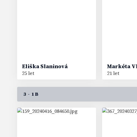
Eliška
Slaninová
Markéta
V
25 let
21 let
3 - 1B
27
53
#
#