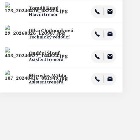
Tomáš
Kusý
Hlavní trenér
Jitka
Chaloupková
Technický vedoucí
Ondřej
Šlouf
Asistent trenéra
Miroslav
Wilda
Asistent trenéra