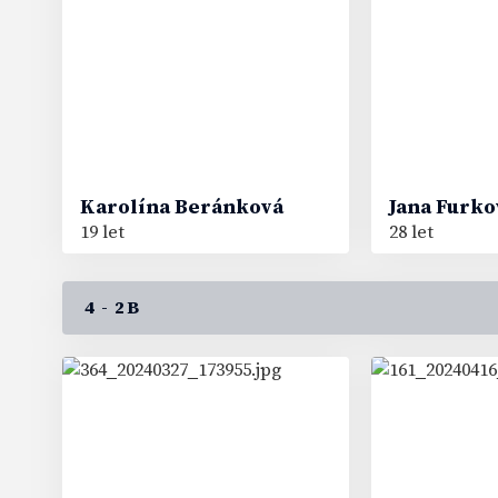
Karolína
Beránková
Jana
Furko
19 let
28 let
4 - 2B
43
57
#
#