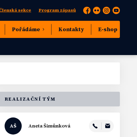
Členská sekce
Program zápasů
Facebook
Flickr
Instagram
YouTube
Pořádáme
Kontakty
E-shop
REALIZAČNÍ TÝM
AŠ
Aneta
Šimůnková