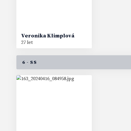
Veronika
Klimplová
27 let
6 - SS
62
#