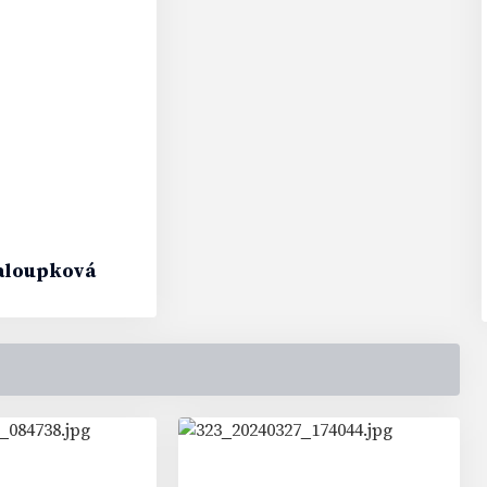
aloupková
92
#