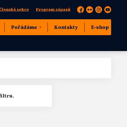
Členská sekce
Program zápasů
Facebook
Flickr
Instagram
YouTube
Pořádáme
Kontakty
E-shop
iltru.