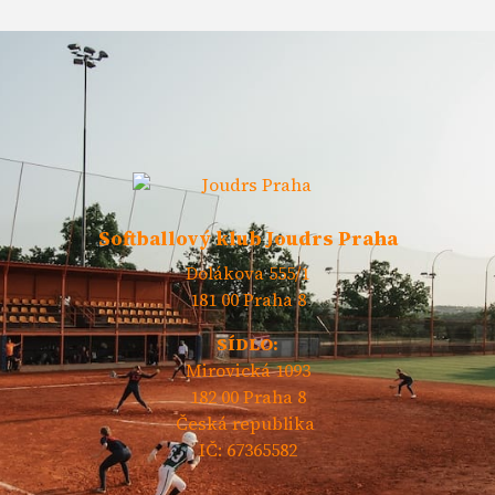
Softballový klub Joudrs Praha
Dolákova 555/1
181 00 Praha 8
SÍDLO:
Mirovická 1093
182 00 Praha 8
Česká republika
IČ: 67365582