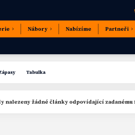
erie
Nábory
Nabízíme
Partneři
Zápasy
Tabulka
y nalezeny žádné články odpovídající zadanému f