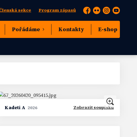
Členská sekce
Program zápasů
Facebook
Flickr
Instagram
YouTube
Pořádáme
Kontakty
E-shop
Kadeti A
Zobrazit soupisku
2026