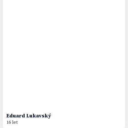
Eduard
Lukavský
16 let