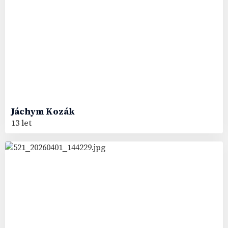
Jáchym
Kozák
13 let