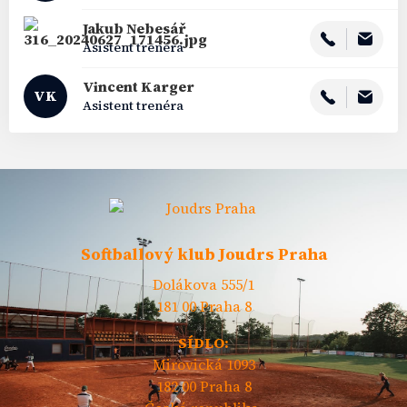
Jakub
Nebesář
Asistent trenéra
Vincent
Karger
VK
Asistent trenéra
Softballový klub Joudrs Praha
Dolákova 555/1
181 00 Praha 8
SÍDLO:
Mirovická 1093
182 00 Praha 8