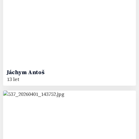
Jáchym
Antoš
13 let