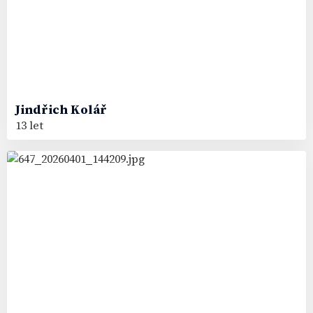
Jindřich
Kolář
13 let