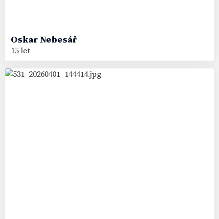
Oskar
Nebesář
15 let