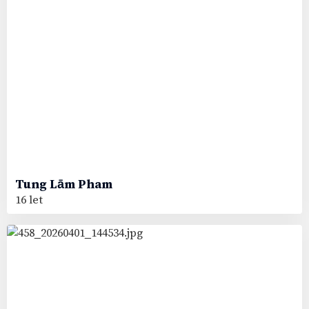
Tung Lām
Pham
16 let