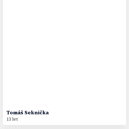
Tomáš
Seknička
13 let