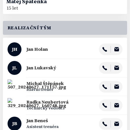
Matěj
Špatenka
15 let
REALIZAČNÍ TÝM
JH
Jan
Holan
JL
Jan
Lukavský
Michal
Štěpánek
Hlavní trenér
Radka
Neubertová
Technický vedoucí
Jan
Beneš
JB
Asistent trenéra