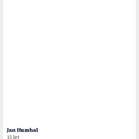
Jan
Humhal
15 let