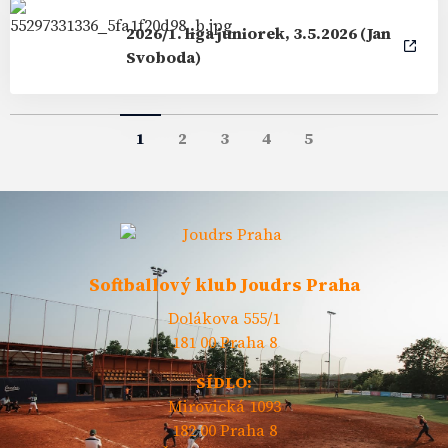
2026/1. liga juniorek, 3.5.2026 (Jan
Svoboda)
1
2
3
4
5
Softballový klub Joudrs Praha
Dolákova 555/1
181 00 Praha 8
SÍDLO:
Mirovická 1093
182 00 Praha 8