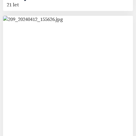
21 let
92
#