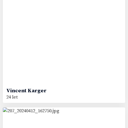
Vincent
Karger
24 let
55
#