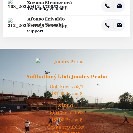
Zuzana
Stronerová
Technický vedoucí
Afonso Erivaldo
Nsunda Nzambi
Support
Softballový klub Joudrs Praha
Dolákova 555/1
181 00 Praha 8
SÍDLO:
Mirovická 1093
182 00 Praha 8
Česká republika