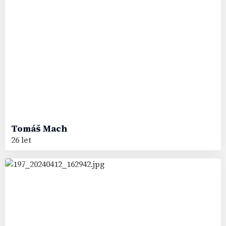
Tomáš
Mach
26 let
39
#