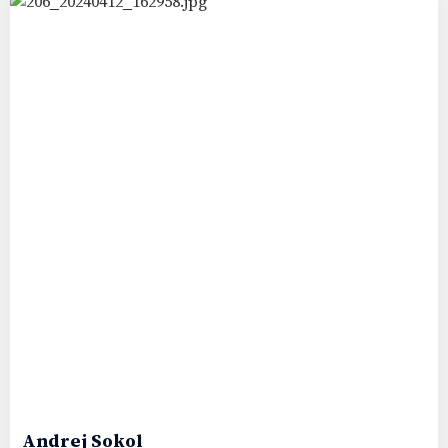
78
#
Andrej
Sokol