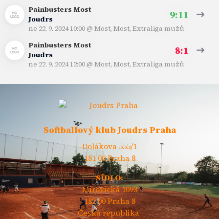
Painbusters Most
9:11
Joudrs
ne 22. 9. 2024 10:00
@
Most, Most
,
Extraliga mužů
Painbusters Most
8:1
Joudrs
ne 22. 9. 2024 12:00
@
Most, Most
,
Extraliga mužů
Softballový klub Joudrs Praha
Dolákova 555/1
181 00 Praha 8
SÍDLO:
Mirovická 1093
182 00 Praha 8
Česká republika