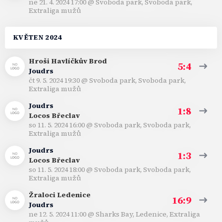
ne 21. 4. 2024 17:00
@
Svoboda park, Svoboda park
,
Extraliga mužů
KVĚTEN 2024
Hroši Havlíčkův Brod
5:4
Joudrs
čt 9. 5. 2024 19:30
@
Svoboda park, Svoboda park
,
Extraliga mužů
Joudrs
1:8
Locos Břeclav
so 11. 5. 2024 16:00
@
Svoboda park, Svoboda park
,
Extraliga mužů
Joudrs
1:3
Locos Břeclav
so 11. 5. 2024 18:00
@
Svoboda park, Svoboda park
,
Extraliga mužů
Žraloci Ledenice
16:9
Joudrs
ne 12. 5. 2024 11:00
@
Sharks Bay, Ledenice
,
Extraliga