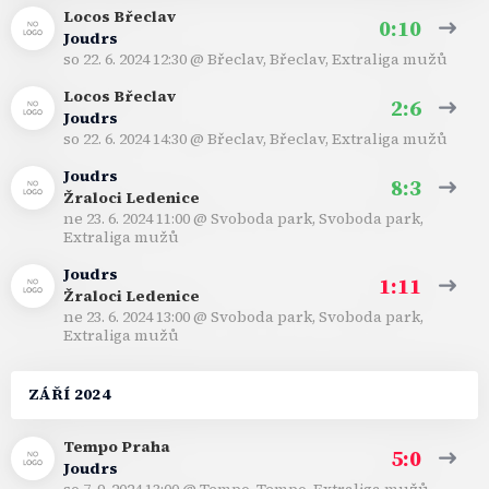
Locos Břeclav
0:10
Joudrs
so 22. 6. 2024 12:30
@
Břeclav, Břeclav
,
Extraliga mužů
Locos Břeclav
2:6
Joudrs
so 22. 6. 2024 14:30
@
Břeclav, Břeclav
,
Extraliga mužů
Joudrs
8:3
Žraloci Ledenice
ne 23. 6. 2024 11:00
@
Svoboda park, Svoboda park
,
Extraliga mužů
Joudrs
1:11
Žraloci Ledenice
ne 23. 6. 2024 13:00
@
Svoboda park, Svoboda park
,
Extraliga mužů
ZÁŘÍ 2024
Tempo Praha
5:0
Joudrs