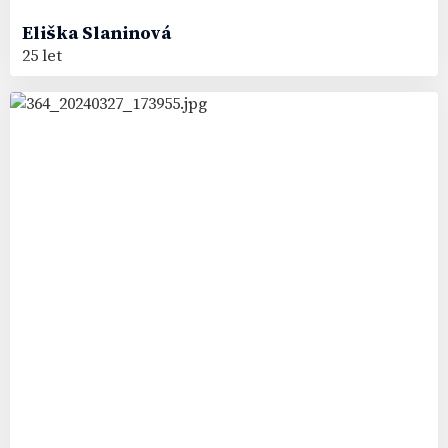
Eliška
Slaninová
25 let
43
#