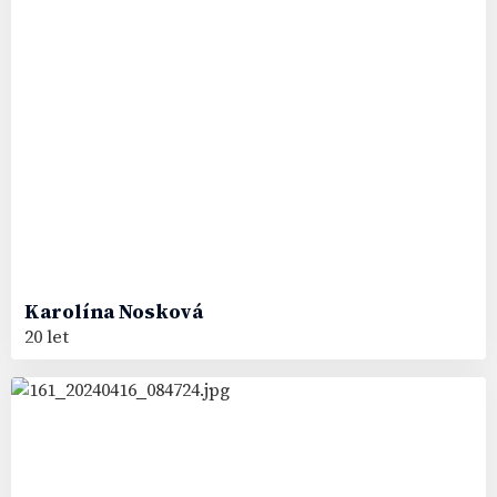
Karolína
Nosková
20 let
57
#