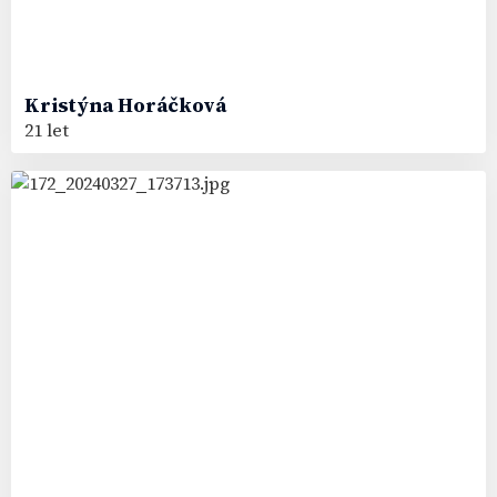
Kristýna
Horáčková
21 let
49
#