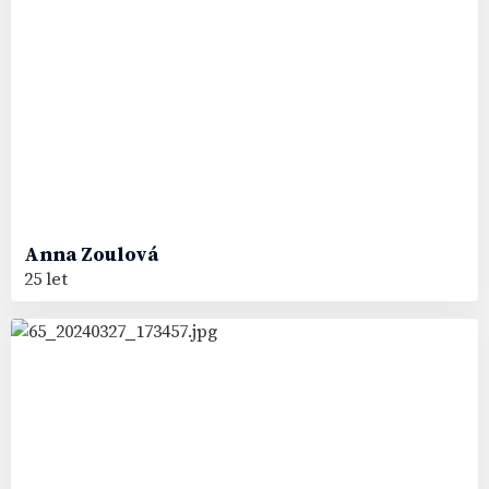
Anna
Zoulová
25 let
13
#