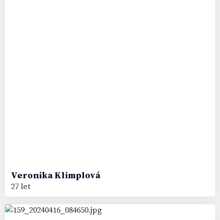
Veronika
Klimplová
27 let
27
#