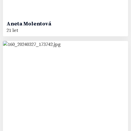
Aneta
Molentová
21 let
70
#