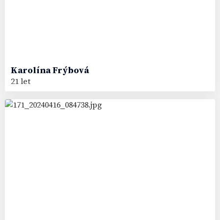
Karolína
Frýbová
21 let
90
#