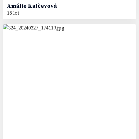
Amálie
Kalčevová
18 let
66
#