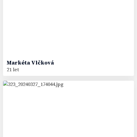
Markéta
Vlčková
21 let
92
#