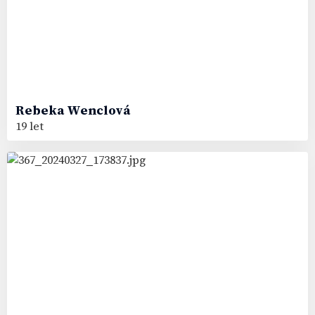
Rebeka
Wenclová
19 let
53
#