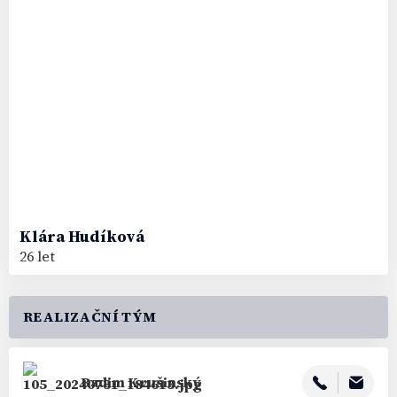
Klára
Hudíková
26 let
REALIZAČNÍ TÝM
Radim
Krušinský