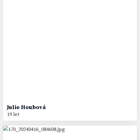
Julie
Houbová
19 let
61
#