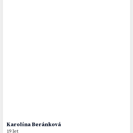
Karolína
Beránková
19 let