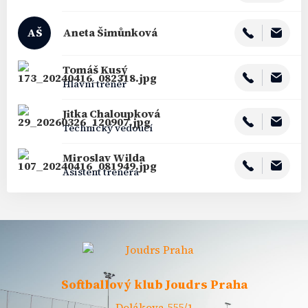
AŠ
Aneta
Šimůnková
Tomáš
Kusý
Hlavní trenér
Jitka
Chaloupková
Technický vedoucí
Miroslav
Wilda
Asistent trenéra
Softballový klub Joudrs Praha
Dolákova 555/1