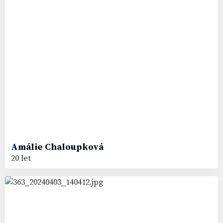
Amálie
Chaloupková
20 let
22
#