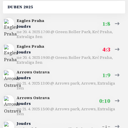
DUBEN 2025
Eagles Praha
1:8
Joudrs
ne 20. 4. 2025 17:00
@
Green Roller Park, Krč Praha
,
Extraliga žen
Eagles Praha
4:3
Joudrs
ne 20. 4. 2025 19:00
@
Green Roller Park, Krč Praha
,
Extraliga žen
Arrows Ostrava
1:9
Joudrs
po 21. 4. 2025 13:00
@
Arrows park, Arrows
,
Extraliga
žen
Arrows Ostrava
0:10
Joudrs
po 21. 4. 2025 15:00
@
Arrows park, Arrows
,
Extraliga
žen
Joudrs
– : –