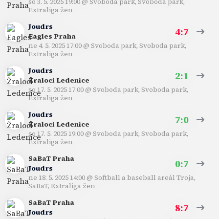
so 3. 5. 2025 19:00
@
Svoboda park, Svoboda park
,
Extraliga žen
Joudrs
4:7
Eagles Praha
ne 4. 5. 2025 17:00
@
Svoboda park, Svoboda park
,
Extraliga žen
Joudrs
2:1
Žraloci Ledenice
so 17. 5. 2025 17:00
@
Svoboda park, Svoboda park
,
Extraliga žen
Joudrs
7:0
Žraloci Ledenice
so 17. 5. 2025 19:00
@
Svoboda park, Svoboda park
,
Extraliga žen
SaBaT Praha
0:7
Joudrs
ne 18. 5. 2025 14:00
@
Softball a baseball areál Troja,
SaBaT
,
Extraliga žen
SaBaT Praha
8:7
Joudrs