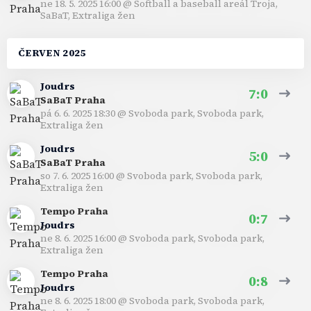
ne 18. 5. 2025 16:00
@
Softball a baseball areál Troja,
SaBaT
,
Extraliga žen
ČERVEN 2025
Joudrs
7:0
SaBaT Praha
pá 6. 6. 2025 18:30
@
Svoboda park, Svoboda park
,
Extraliga žen
Joudrs
5:0
SaBaT Praha
so 7. 6. 2025 16:00
@
Svoboda park, Svoboda park
,
Extraliga žen
Tempo Praha
0:7
Joudrs
ne 8. 6. 2025 16:00
@
Svoboda park, Svoboda park
,
Extraliga žen
Tempo Praha
0:8
Joudrs
ne 8. 6. 2025 18:00
@
Svoboda park, Svoboda park
,