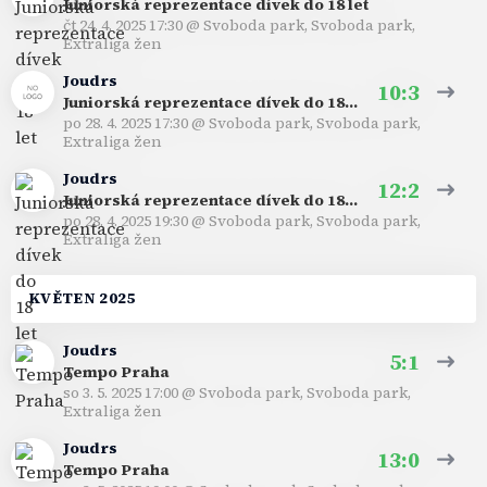
Juniorská reprezentace dívek do 18 let
čt 24. 4. 2025 17:30
@
Svoboda park, Svoboda park
,
Extraliga žen
Joudrs
10:3
Juniorská reprezentace dívek do 18 l
po 28. 4. 2025 17:30
@
Svoboda park, Svoboda park
,
et
Extraliga žen
Joudrs
12:2
Juniorská reprezentace dívek do 18 l
po 28. 4. 2025 19:30
@
Svoboda park, Svoboda park
,
et
Extraliga žen
KVĚTEN 2025
Joudrs
5:1
Tempo Praha
so 3. 5. 2025 17:00
@
Svoboda park, Svoboda park
,
Extraliga žen
Joudrs
13:0
Tempo Praha