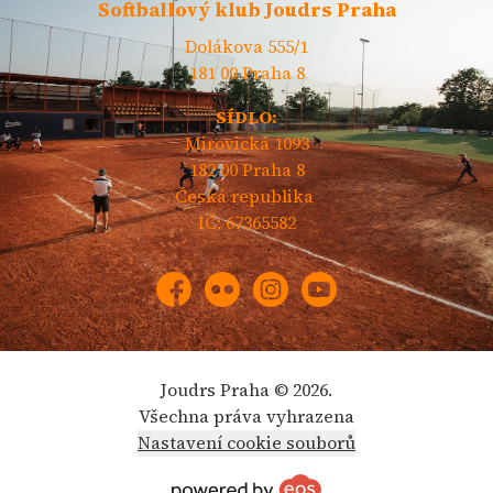
Softballový klub Joudrs Praha
Dolákova 555/1
181 00 Praha 8
SÍDLO:
Mirovická 1093
182 00 Praha 8
Česká republika
IČ: 67365582
Facebook
Flickr
Instagram
YouTube
Joudrs Praha © 2026.
Všechna práva vyhrazena
Nastavení cookie souborů