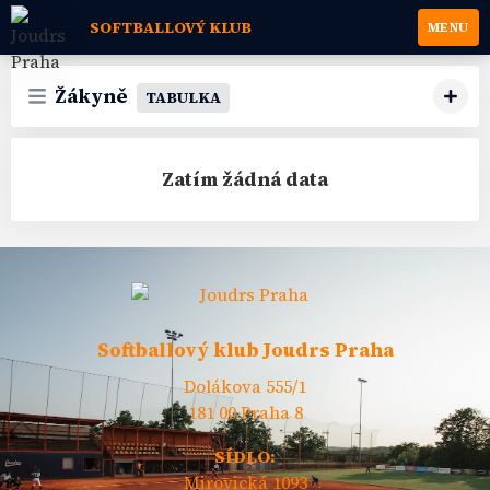
SOFTBALLOVÝ KLUB
MENU
Žákyně
TABULKA
Zatím žádná data
Softballový klub Joudrs Praha
Dolákova 555/1
181 00 Praha 8
SÍDLO:
Mirovická 1093