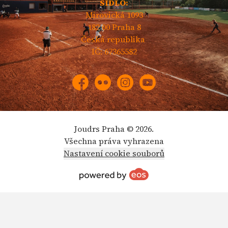
SÍDLO:
Mirovická 1093
182 00 Praha 8
Česká republika
IČ: 67365582
Facebook
Flickr
Instagram
YouTube
Joudrs Praha © 2026.
Všechna práva vyhrazena
Nastavení cookie souborů