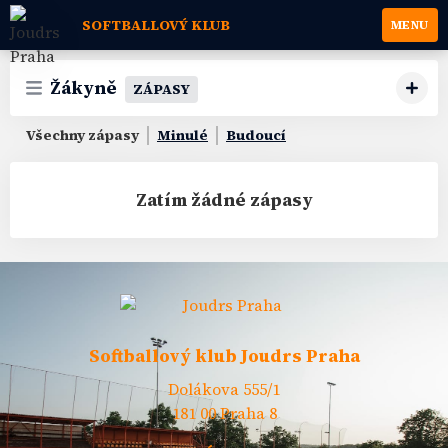
SOFTBALLOVÝ KLUB
MENU
Žákyně
ZÁPASY
Všechny zápasy
Minulé
Budoucí
Zatím žádné zápasy
Softballový klub Joudrs Praha
Dolákova 555/1
181 00 Praha 8