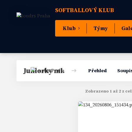
SOFTBALLOVÝ KLUB
Klub
Týmy
Gal
Juniorky ml.
Přehled
Soupi
Zobrazeno 1 až 2 z ce