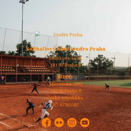
Softballový klub Joudrs Praha
Dolákova 555/1
181 00 Praha 8
SÍDLO:
Mirovická 1093
182 00 Praha 8
Česká republika
IČ: 67365582
Facebook
Flickr
Instagram
YouTube