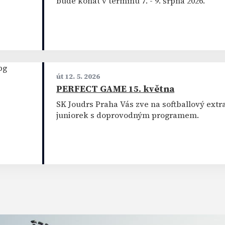
bude konat v termínu 7. - 9. srpna 2026.
út 12. 5. 2026
PERFECT GAME 15. května
SK Joudrs Praha Vás zve na softballový extr
juniorek s doprovodným programem.