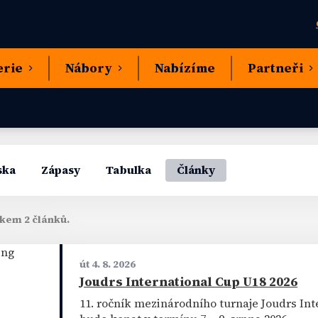
erie
Nábory
Nabízíme
Partneři
ska
Zápasy
Tabulka
Články
lkem 2 článků.
út 4. 8. 2026
Joudrs International Cup U18 2026
11. ročník mezinárodního turnaje Joudrs Int