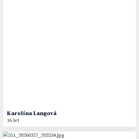
Karolína
Langová
16 let