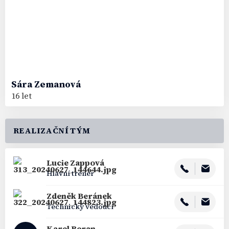
Sára
Zemanová
16 let
REALIZAČNÍ TÝM
Lucie
Zappová
Hlavní trenér
Zdeněk
Beránek
Technický vedoucí
Karel
Beran