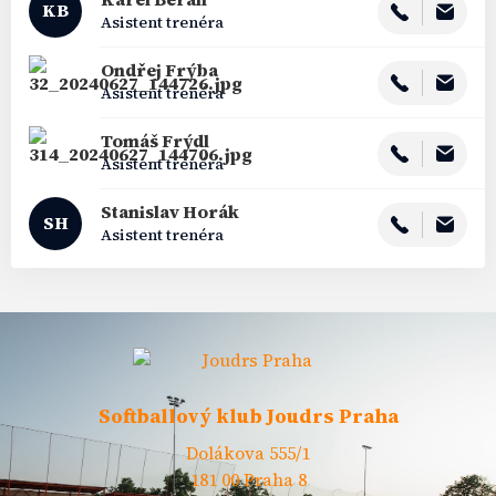
KB
Asistent trenéra
Ondřej
Frýba
Asistent trenéra
Tomáš
Frýdl
Asistent trenéra
Stanislav
Horák
SH
Asistent trenéra
Softballový klub Joudrs Praha
Dolákova 555/1
181 00 Praha 8