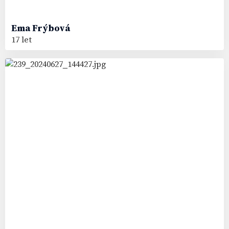
Ema
Frýbová
17 let