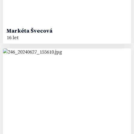
Markéta
Švecová
16 let