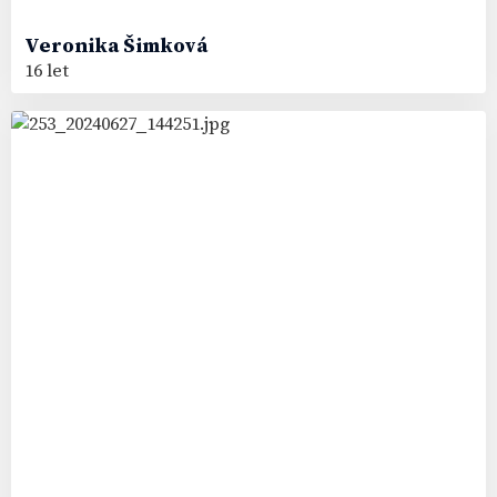
Veronika
Šimková
16 let