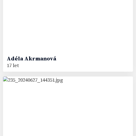
Adéla
Akrmanová
17 let