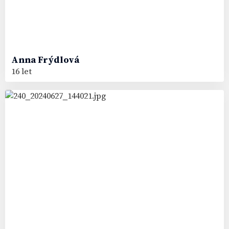
Anna
Frýdlová
16 let