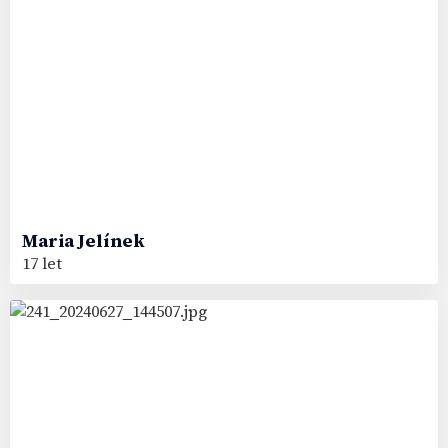
Maria
Jelínek
17 let