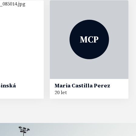
MCP
šinská
Maria
Castilla Perez
20 let