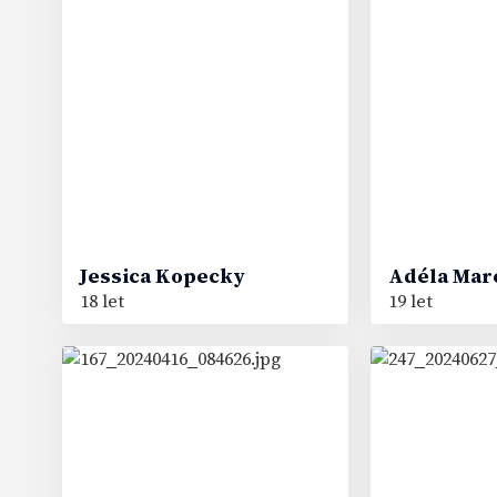
5
19
#
#
Jessica
Kopecky
Adéla
Mar
18 let
19 let
23
30
#
#