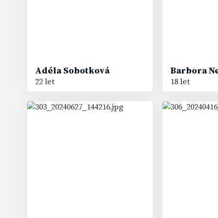
Adéla
Sobotková
Barbora
N
22 let
18 let
44
50
#
#