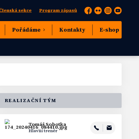
Členská sekce
Program zápasů
Facebook
Flickr
Instagram
YouTube
Pořádáme
Kontakty
E-shop
REALIZAČNÍ TÝM
Tomáš
Sobotka
Hlavní trenér