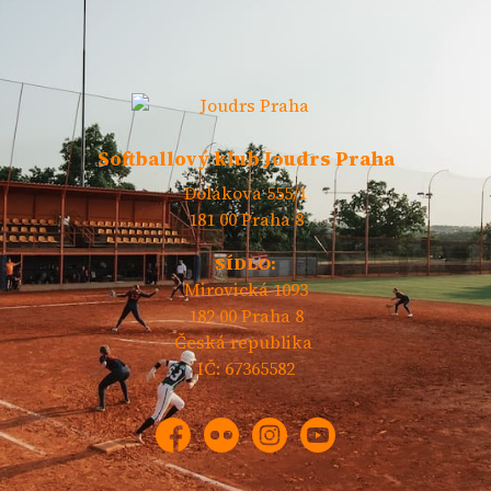
Softballový klub Joudrs Praha
Dolákova 555/1
181 00 Praha 8
SÍDLO:
Mirovická 1093
182 00 Praha 8
Česká republika
IČ: 67365582
Facebook
Flickr
Instagram
YouTube