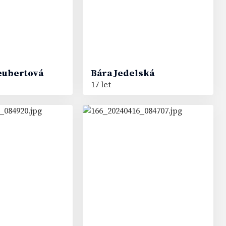
eubertová
Bára
Jedelská
17 let
51
#