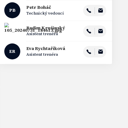
Petr
Boháč
PB
Technický vedoucí
Radim
Krušinský
Asistent trenéra
Eva
Rychtaříková
ER
Asistent trenéra