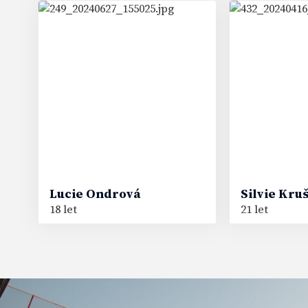
81
91
#
#
Lucie
Ondrová
Silvie
Kru
18 let
21 let