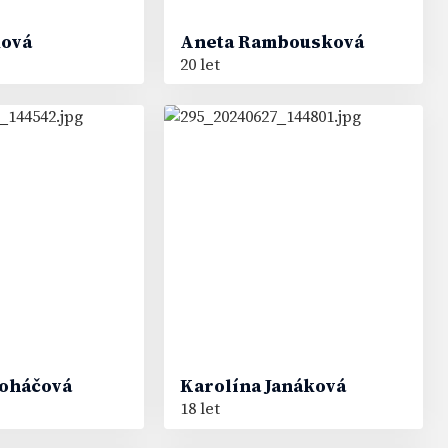
ková
Aneta
Rambousková
20 let
77
#
oháčová
Karolína
Janáková
18 let