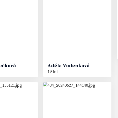
21
#
ečková
Adéla
Vodenková
19 let
33
#