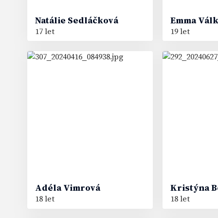
Natálie
Sedláčková
Emma
Vál
17 let
19 let
59
68
#
#
Adéla
Vimrová
Kristýna
B
18 let
18 let