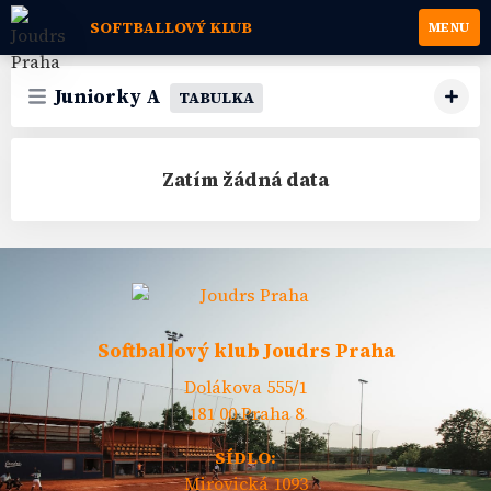
SOFTBALLOVÝ KLUB
MENU
Juniorky A
TABULKA
Zatím žádná data
Softballový klub Joudrs Praha
Dolákova 555/1
181 00 Praha 8
SÍDLO:
Mirovická 1093