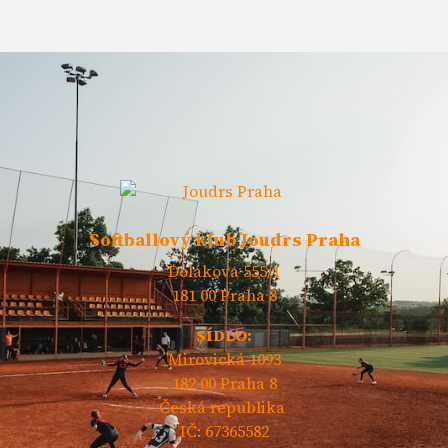
Softballový klub Joudrs Praha
Dolákova 555/1
181 00 Praha 8
SÍDLO:
Mirovická 1093
182 00 Praha 8
Česká republika
IČ: 67365582